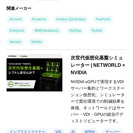
関連メーカー
Acronis
Arcserve
Arctera (旧Veritas)
AvePoint
Everpure
IBM(Hardware)
NetApp
Rubrik
Veeam
Veritas
次世代仮想化基盤シミュ
レーター | NETWORLD ×
NVIDIA
NVIDIA vGPUで実現するVDI
サーバー集約とワークステー
ション仮想化。シミュレータ
ーで貴社環境での削減効果を
体感。ネットワールドはサー
バー・VDI・GPUの総合ITデ
ィストリビューターです。
インフラストラクチャ
VDI
AI
仮想化
サーバー