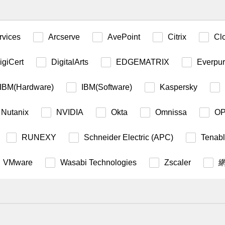
vices
Arcserve
AvePoint
Citrix
Cl
igiCert
DigitalArts
EDGEMATRIX
Everpu
IBM(Hardware)
IBM(Software)
Kaspersky
Nutanix
NVIDIA
Okta
Omnissa
O
RUNEXY
Schneider Electric (APC)
Tenab
VMware
Wasabi Technologies
Zscaler