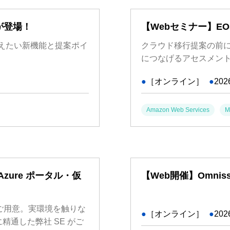
 2が登場！
【Webセミナー】E
えたい新機能と提案ポイ
クラウド移行提案の前
につなげるアセスメン
●
［オンライン］
●
202
Amazon Web Services
M
Azure ポータル・仮
【Web開催】Omniss
ご用意。実環境を触りな
●
［オンライン］
●
202
精通した弊社 SE がご