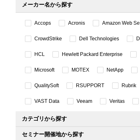
メーカー名から探す
Accops
Acronis
Amazon Web Ser
CrowdStrike
Dell Technologies
D
HCL
Hewlett Packard Enterprise
Microsoft
MOTEX
NetApp
QualitySoft
RSUPPORT
Rubrik
VAST Data
Veeam
Veritas
カテゴリから探す
セミナー開催地から探す