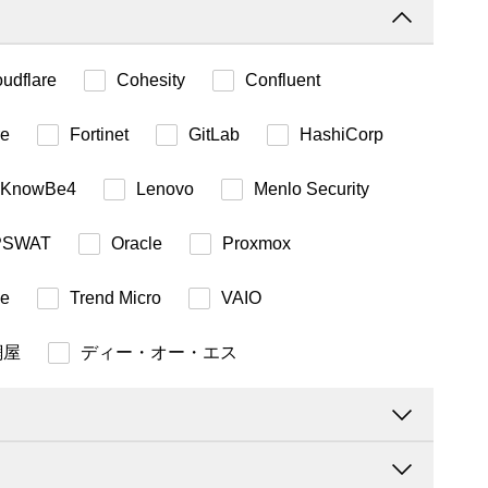
oudflare
Cohesity
Confluent
re
Fortinet
GitLab
HashiCorp
KnowBe4
Lenovo
Menlo Security
PSWAT
Oracle
Proxmox
le
Trend Micro
VAIO
網屋
ディー・オー・エス