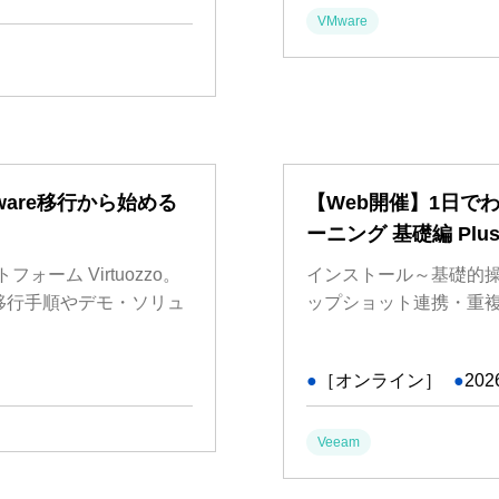
VMware
are移行から始める
【Web開催】1日でわかる
ーニング 基礎編 Plu
ォーム Virtuozzo。
インストール～基礎的操
な移行手順やデモ・ソリュ
ップショット連携・重
●
［オンライン］
●
202
Veeam