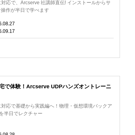
3」に対応で、Arcserve 社講師直伝! インストールからサ
な操作が半日で学べます
6.08.27
6.09.17
宅で体験！Arcserve UDPハンズオントレーニ
0.3」に対応で基礎から実践編へ！物理・仮想環境バックア
でを半日でレクチャー
6.08.28