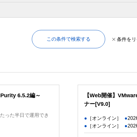
この条件で検索する
条件をリ
ity 6.5.2編～
【Web開催】VMware 
ナー[V9.0]
ーズがたった半日で運用でき
●
［オンライン］
●
202
●
［オンライン］
●
202