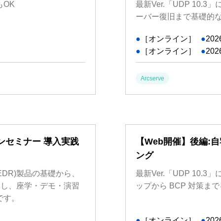
OK
最新Ver.「UDP 10.
ーバー復旧まで基礎的
●
［オンライン］
●
202
●
［オンライン］
●
202
Arcserve
ズオンセミナー 導入実践
【Web開催】後編:自
ング
V/EDR)製品の基礎から、
最新Ver.「UDP 1
スし、座学・デモ・演習
ップから BCP 対策ま
です。
●
［オンライン］
●
202