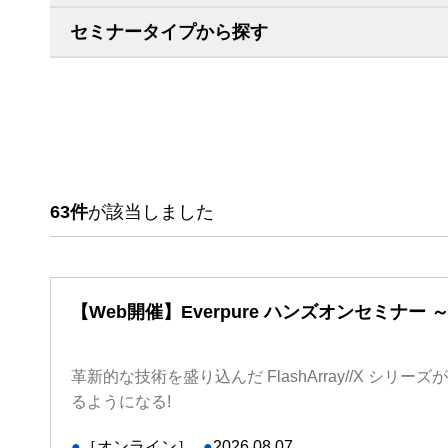
セミナータイプから探す
63件
が該当しました
【Web開催】Everpure ハンズオンセミナー ～Pur
革新的な技術を盛り込んだ FlashArray//X シリ
るようになる!
●
［オンライン］
●
2026.08.07