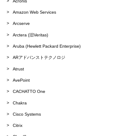
Acronis
Amazon Web Services
Arcserve
Arctera (旧Veritas)
Aruba (Hewlett Packard Enterprise)
ARアドバンストテクノロジ
Atrust
AvePoint
CACHATTO One
Chakra
Cisco Systems
Citrix