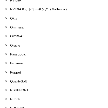
NVIDIA
NVIDIAネットワーキング（Mellanox）
Okta
Omnissa
OPSWAT
Oracle
PassLogic
Proxmox
Puppet
QualitySoft
RSUPPORT
Rubrik