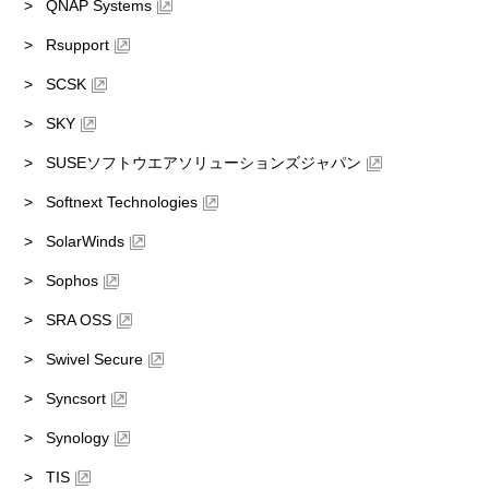
QNAP Systems
Rsupport
SCSK
SKY
SUSEソフトウエアソリューションズジャパン
Softnext Technologies
SolarWinds
Sophos
SRA OSS
Swivel Secure
Syncsort
Synology
TIS