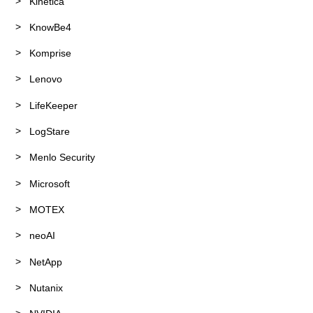
Kinetica
KnowBe4
Komprise
Lenovo
LifeKeeper
LogStare
Menlo Security
Microsoft
MOTEX
neoAI
NetApp
Nutanix