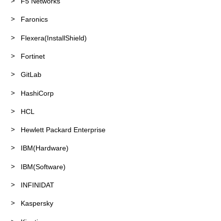
F5 Networks
Faronics
Flexera(InstallShield)
Fortinet
GitLab
HashiCorp
HCL
Hewlett Packard Enterprise
IBM(Hardware)
IBM(Software)
INFINIDAT
Kaspersky