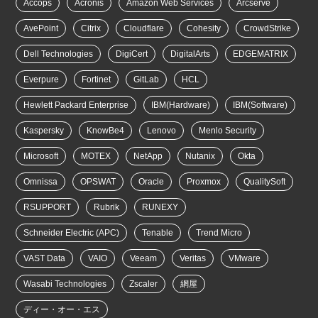
Accops
Acronis
Amazon Web Services
Arcserve
AvePoint
Citrix
Cloudflare
Cohesity
CrowdStrike
Dell Technologies
DigiCert
DigitalArts
EDGEMATRIX
Everpure
Fortinet
GitLab
HCL
Hewlett Packard Enterprise
IBM(Hardware)
IBM(Software)
Kaspersky
KnowBe4
Lenovo
Menlo Security
Microsoft
MOTEX
NetApp
Nutanix
Okta
Omnissa
OPSWAT
Oracle
Proxmox
QualitySoft
RSUPPORT
Rubrik
RUNEXY
Schneider Electric (APC)
Tenable
Trend Micro
VAST Data
VAIO
Veeam
Veritas
VMware
Wasabi Technologies
Zscaler
網屋
ディー・オー・エス