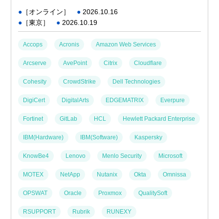
●
［オンライン］
●
2026.10.16
●
［東京］
●
2026.10.19
Accops
Acronis
Amazon Web Services
Arcserve
AvePoint
Citrix
Cloudflare
Cohesity
CrowdStrike
Dell Technologies
DigiCert
DigitalArts
EDGEMATRIX
Everpure
Fortinet
GitLab
HCL
Hewlett Packard Enterprise
IBM(Hardware)
IBM(Software)
Kaspersky
KnowBe4
Lenovo
Menlo Security
Microsoft
MOTEX
NetApp
Nutanix
Okta
Omnissa
OPSWAT
Oracle
Proxmox
QualitySoft
RSUPPORT
Rubrik
RUNEXY