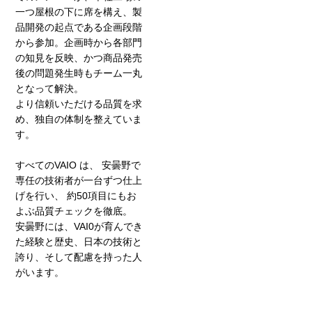
一つ屋根の下に席を構え、製
品開発の起点である企画段階
から参加。企画時から各部門
の知見を反映、かつ商品発売
後の問題発生時もチーム一丸
となって解決。
より信頼いただける品質を求
め、独自の体制を整えていま
す。
すべてのVAIO は、 安曇野で
専任の技術者が一台ずつ仕上
げを行い、 約50項目にもお
よぶ品質チェックを徹底。
安曇野には、VAI0が育んでき
た経験と歴史、日本の技術と
誇り、そして配慮を持った人
がいます。