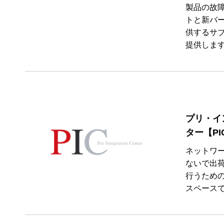
製品の故
トと新バ
供するサ
提供しま
プリ・イ
ター【PI
ネットワ
ないで出
行うため
スペース