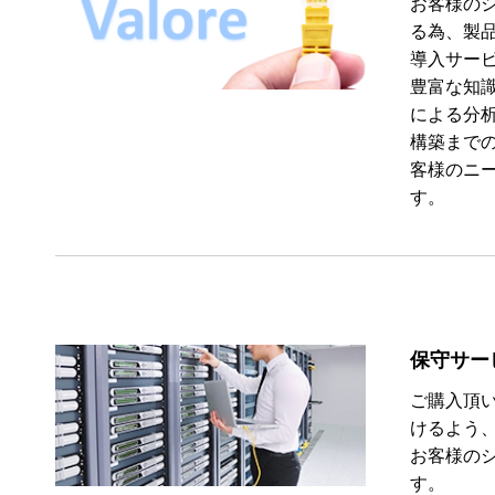
お客様の
る為、製
導入サー
豊富な知
による分
構築まで
客様のニ
す。
保守サー
ご購入頂
けるよう
お客様の
す。