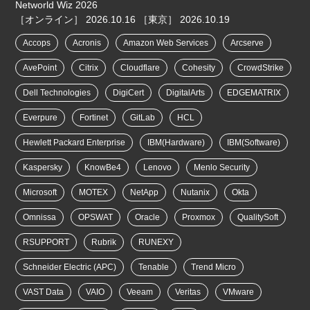
Networld Wiz 2026
［オンライン］
2026.10.16
［東京］
2026.10.19
Accops
Acronis
Amazon Web Services
Arcserve
AvePoint
Citrix
Cloudflare
Cohesity
CrowdStrike
Dell Technologies
DigiCert
DigitalArts
EDGEMATRIX
Everpure
Fortinet
GitLab
HCL
Hewlett Packard Enterprise
IBM(Hardware)
IBM(Software)
Kaspersky
KnowBe4
Lenovo
Menlo Security
Microsoft
MOTEX
NetApp
Nutanix
Okta
Omnissa
OPSWAT
Oracle
Proxmox
QualitySoft
RSUPPORT
Rubrik
RUNEXY
Schneider Electric (APC)
Tenable
Trend Micro
VAST Data
VAIO
Veeam
Veritas
VMware