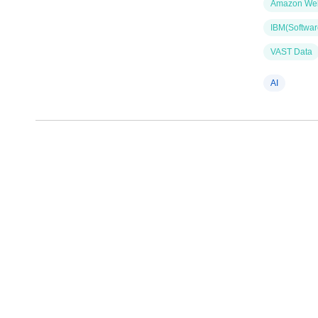
Amazon Web
IBM(Softwar
VAST Data
AI