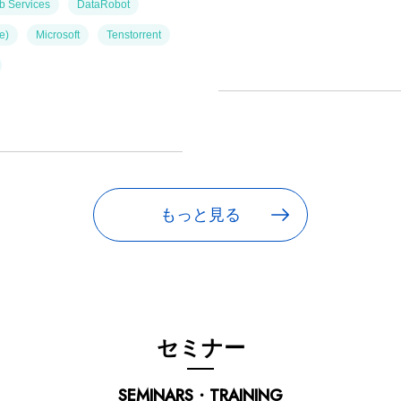
 Services
DataRobot
e)
Microsoft
Tenstorrent
もっと見る
セミナー
SEMINARS・TRAINING