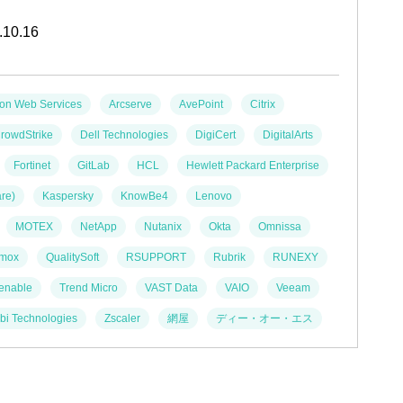
.10.16
on Web Services
Arcserve
AvePoint
Citrix
rowdStrike
Dell Technologies
DigiCert
DigitalArts
Fortinet
GitLab
HCL
Hewlett Packard Enterprise
re)
Kaspersky
KnowBe4
Lenovo
MOTEX
NetApp
Nutanix
Okta
Omnissa
xmox
QualitySoft
RSUPPORT
Rubrik
RUNEXY
enable
Trend Micro
VAST Data
VAIO
Veeam
i Technologies
Zscaler
網屋
ディー・オー・エス