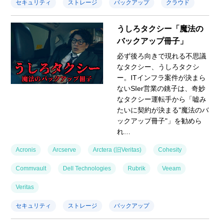
セキュリティ
ストレージ
バックアップ
クラウド
うしろタクシー「魔法の
バックアップ冊子」
必ず後ろ向きで現れる不思議
なタクシー、うしろタクシ
ー。ITインフラ案件が決まら
ないSIer営業の銚子は、奇妙
なタクシー運転手から「嘘み
たいに契約が決まる"魔法のバ
ックアップ冊子"」を勧めら
れ…
Acronis
Arcserve
Arctera (旧Veritas)
Cohesity
Commvault
Dell Technologies
Rubrik
Veeam
Veritas
セキュリティ
ストレージ
バックアップ