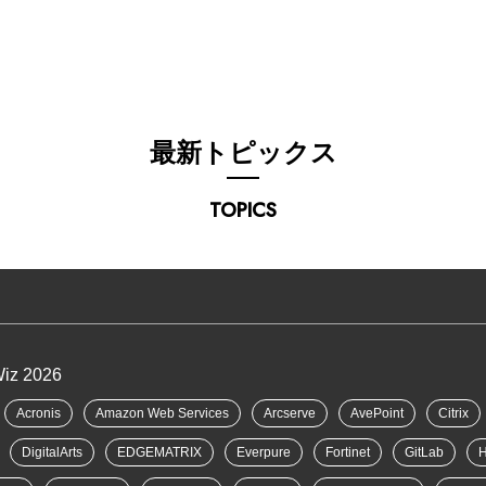
最新トピックス
TOPICS
Wiz 2026
Acronis
Amazon Web Services
Arcserve
AvePoint
Citrix
DigitalArts
EDGEMATRIX
Everpure
Fortinet
GitLab