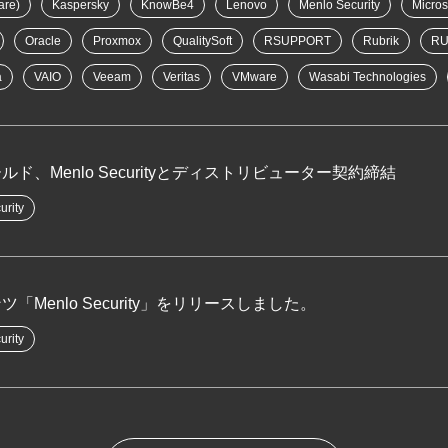
are)
Kaspersky
KnowBe4
Lenovo
Menlo Security
Micros
Oracle
Proxmox
QualitySoft
RSUPPORT
Rubrik
RU
a
VAIO
Veeam
Veritas
VMware
Wasabi Technologies
ド、Menlo Securityとディストリビューター契約締結
urity
「Menlo Security」をリリースしました。
urity