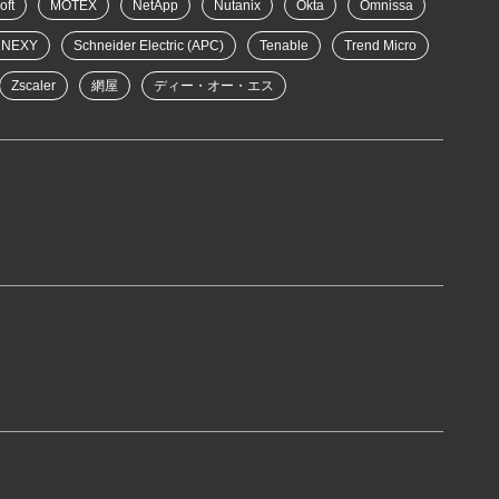
oft
MOTEX
NetApp
Nutanix
Okta
Omnissa
NEXY
Schneider Electric (APC)
Tenable
Trend Micro
Zscaler
網屋
ディー・オー・エス