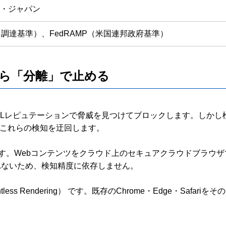
・ジャパン
ド調達基準）、FedRAMP（米国連邦政府基準）
から「分離」で止める
テーションで脅威を見つけてブロックします。しかし検知回避型攻撃（HE
iptでこれらの検知を迂回します。
とっています。Webコンテンツをクラウド上のセキュアクラウドブ
れないため、検知精度に依存しません。
ntless Rendering） です。既存のChrome・Edge・S