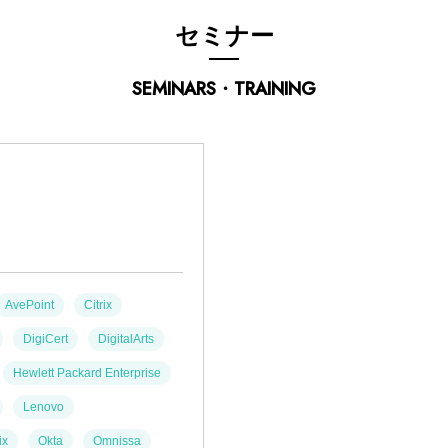
セミナー
SEMINARS・TRAINING
AvePoint
Citrix
DigiCert
DigitalArts
Hewlett Packard Enterprise
Lenovo
ix
Okta
Omnissa