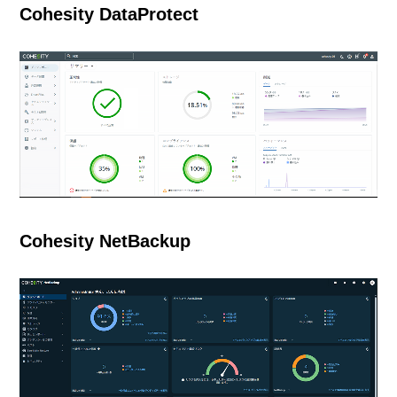
Cohesity DataProtect
Cohesity NetBackup