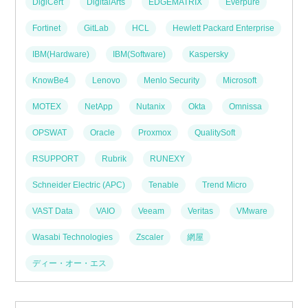
DigiCert
DigitalArts
EDGEMATRIX
Everpure
Fortinet
GitLab
HCL
Hewlett Packard Enterprise
IBM(Hardware)
IBM(Software)
Kaspersky
KnowBe4
Lenovo
Menlo Security
Microsoft
MOTEX
NetApp
Nutanix
Okta
Omnissa
OPSWAT
Oracle
Proxmox
QualitySoft
RSUPPORT
Rubrik
RUNEXY
Schneider Electric (APC)
Tenable
Trend Micro
VAST Data
VAIO
Veeam
Veritas
VMware
Wasabi Technologies
Zscaler
網屋
ディー・オー・エス