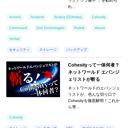
ックアップ冊子"」を勧めら
れ…
Acronis
Arcserve
Arctera (旧Veritas)
Cohesity
Commvault
Dell Technologies
Rubrik
Veeam
Veritas
セキュリティ
ストレージ
バックアップ
Cohesityって一体何者？
ネットワールド エバンジ
ェリストが斬る
ネットワールドのエバンジェ
リストが、色んな切り口で
Cohesityを徹底解明！これか
ら導…
Cohesity