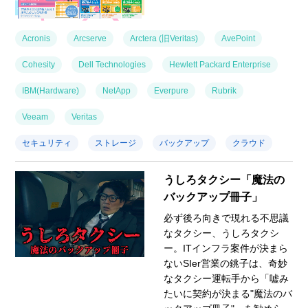
Acronis
Arcserve
Arctera (旧Veritas)
AvePoint
Cohesity
Dell Technologies
Hewlett Packard Enterprise
IBM(Hardware)
NetApp
Everpure
Rubrik
Veeam
Veritas
セキュリティ
ストレージ
バックアップ
クラウド
うしろタクシー「魔法の
バックアップ冊子」
必ず後ろ向きで現れる不思議
なタクシー、うしろタクシ
ー。ITインフラ案件が決まら
ないSIer営業の銚子は、奇妙
なタクシー運転手から「嘘み
たいに契約が決まる"魔法のバ