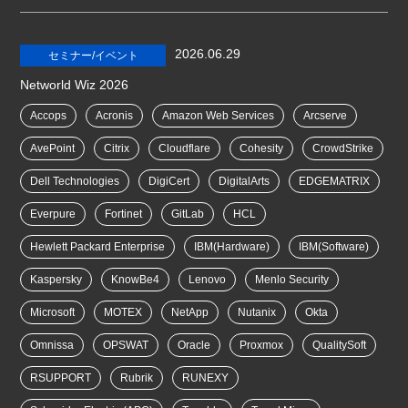
2026.06.29
セミナー/イベント
Networld Wiz 2026
Accops
Acronis
Amazon Web Services
Arcserve
AvePoint
Citrix
Cloudflare
Cohesity
CrowdStrike
Dell Technologies
DigiCert
DigitalArts
EDGEMATRIX
Everpure
Fortinet
GitLab
HCL
Hewlett Packard Enterprise
IBM(Hardware)
IBM(Software)
Kaspersky
KnowBe4
Lenovo
Menlo Security
Microsoft
MOTEX
NetApp
Nutanix
Okta
Omnissa
OPSWAT
Oracle
Proxmox
QualitySoft
RSUPPORT
Rubrik
RUNEXY