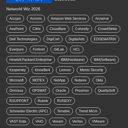
Networld Wiz 2026
Accops
Acronis
Amazon Web Services
Arcserve
AvePoint
Citrix
Cloudflare
Cohesity
CrowdStrike
Dell Technologies
DigiCert
DigitalArts
EDGEMATRIX
Everpure
Fortinet
GitLab
HCL
Hewlett Packard Enterprise
IBM(Hardware)
IBM(Software)
Kaspersky
KnowBe4
Lenovo
Menlo Security
Microsoft
MOTEX
NetApp
Nutanix
Okta
Omnissa
OPSWAT
Oracle
Proxmox
QualitySoft
RSUPPORT
Rubrik
RUNEXY
Schneider Electric (APC)
Tenable
Trend Micro
VAST Data
VAIO
Veeam
Veritas
VMware