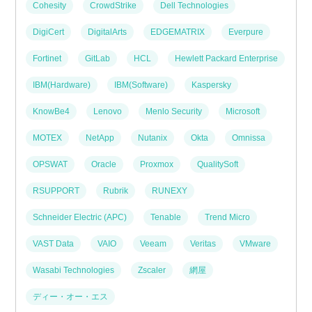
Cohesity
CrowdStrike
Dell Technologies
DigiCert
DigitalArts
EDGEMATRIX
Everpure
Fortinet
GitLab
HCL
Hewlett Packard Enterprise
IBM(Hardware)
IBM(Software)
Kaspersky
KnowBe4
Lenovo
Menlo Security
Microsoft
MOTEX
NetApp
Nutanix
Okta
Omnissa
OPSWAT
Oracle
Proxmox
QualitySoft
RSUPPORT
Rubrik
RUNEXY
Schneider Electric (APC)
Tenable
Trend Micro
VAST Data
VAIO
Veeam
Veritas
VMware
Wasabi Technologies
Zscaler
網屋
ディー・オー・エス