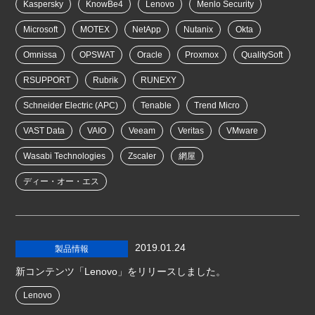
Kaspersky
KnowBe4
Lenovo
Menlo Security
Microsoft
MOTEX
NetApp
Nutanix
Okta
Omnissa
OPSWAT
Oracle
Proxmox
QualitySoft
RSUPPORT
Rubrik
RUNEXY
Schneider Electric (APC)
Tenable
Trend Micro
VAST Data
VAIO
Veeam
Veritas
VMware
Wasabi Technologies
Zscaler
網屋
ディー・オー・エス
2019.01.24
製品情報
新コンテンツ「Lenovo」をリリースしました。
Lenovo