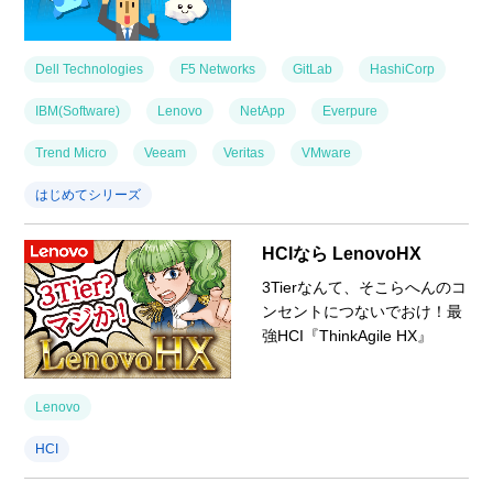
Dell Technologies
F5 Networks
GitLab
HashiCorp
IBM(Software)
Lenovo
NetApp
Everpure
Trend Micro
Veeam
Veritas
VMware
はじめてシリーズ
HCIなら LenovoHX
3Tierなんて、そこらへんのコ
ンセントにつないでおけ！最
強HCI『ThinkAgile HX』
Lenovo
HCI