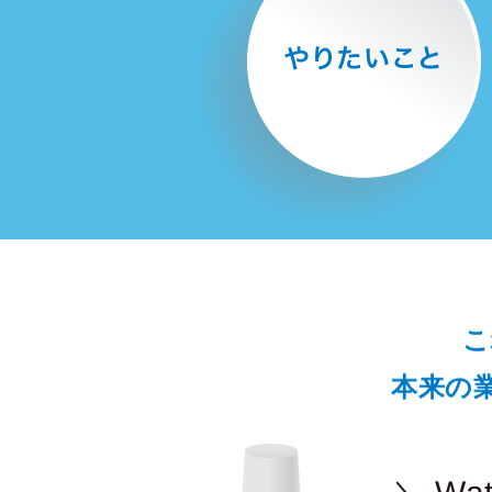
こ
本来の