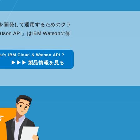
ビスを開発して運⽤するためのクラ
API」はIBM Watsonの知
t's IBM Cloud & Watson API ?
▶︎▶︎▶︎ 製品情報を見る
す