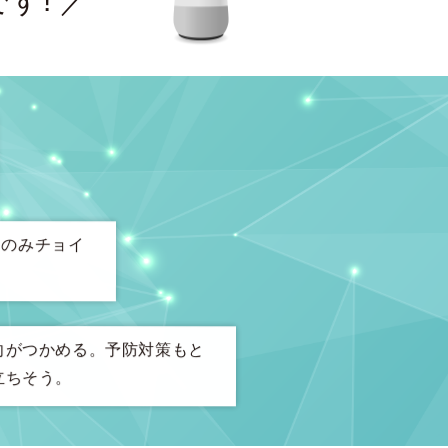
です! ／
トのみチョイ
向がつかめる。予防対策もと
立ちそう。