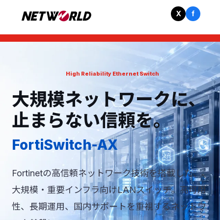
X
f
High Reliability Ethernet Switch
大規模ネットワークに、
止まらない信頼を。
FortiSwitch-AX
Fortinetの高信頼ネットワーク技術を搭載した、
大規模・重要インフラ向けLANスイッチ。高可用
性、長期運用、国内サポートを重視するネットワ