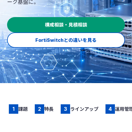
ーク基盤に。
構成相談・見積相談
FortiSwitchとの違いを見る
1
課題
2
特長
3
ラインアップ
4
運用管