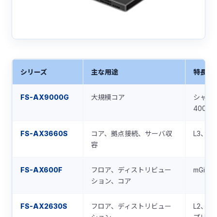
シリーズ
主な用途
特長
FS-AX9000G
大規模コア
シャーシ
400G
FS-AX3660S
コア、拠点接続、サーバ収
L3、1
容
FS-AX600F
フロア、ディストリビュー
mGig
ション、コア
FS-AX2630S
フロア、ディストリビュー
L2、m