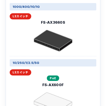
100G/40G/
10/1G
FS-AX3660S
10/25G/
1/2.5/5G
PoE
FS-AX600F