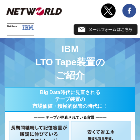
IBM
LTO Tape装置の
ご紹介
Big Data時代に見直される
テープ装置の
市場価値・積極的保管の時代に！
ーーー
テープが見直されている背景
ーーー