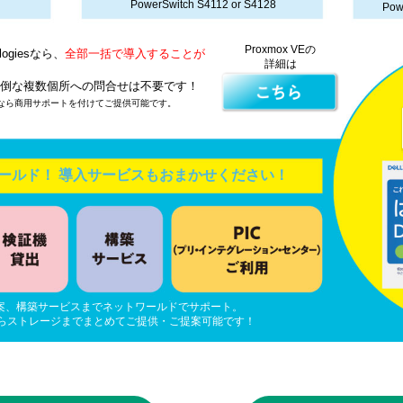
PowerSwitch S4112 or S4128
Po
Proxmox VEの
ogiesなら、
全部一括で導入することが
詳細は
面倒な複数個所への問合せは不要です！
ールドなら商用サポートを付けてご提供可能です。
ールド！ 導入サービスもおまかせください！
案、構築サービスまでネットワールドでサポート。
クアップからストレージまでまとめてご提供・ご提案可能です！