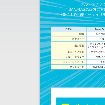
デル・テクノロ
SAN/NASの両方
OS 4.1で性能・セキュ
モデル
PowerSto
CPU
2x 12C 
最大メモリ
192
アプライアンスあた
最大容量
/ クラスターあたり
最大ドライブ数
アプライアン
サポートドライブ
NVMe SC
ボリュームサポート
1,5
ネットワーク
25/100GbE