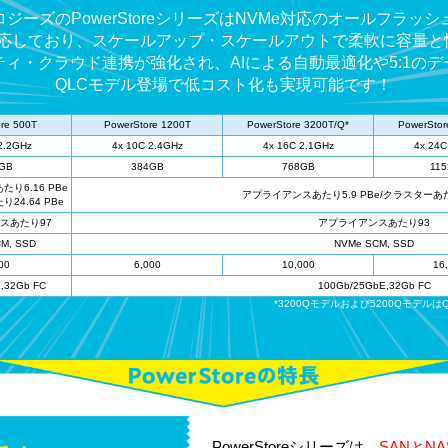
ジーズのPowerStoreシリーズはNVMe対応のオールフラッ
に対応しており、スケールアップ・スケールアウトで柔軟に容量
リティ・クラウド連携が強化され、AIによる自動最適化や5:1の
QLCモデル登場で低コスト化も実現可能です！
re 500T
PowerStore 1200T
PowerStore 3200T/Q*
PowerStor
2.2GHz
4x 10C 2.4GHz
4x 16C 2.1GHz
4x 24C
GB
384GB
768GB
11
り6.16 PBe
アプライアンスあたり5.9 PBe/クラスターあたり
24.64 PBe
スあたり97
アプライアンスあたり93
M, SSD
NVMe SCM, SSD
00
6,000
10,000
16
,32Gb FC
100Gb/25GbE,32Gb FC
*3200Qモデルおよび5200Qモデル
PowerStoreシリーズは、
SANとN