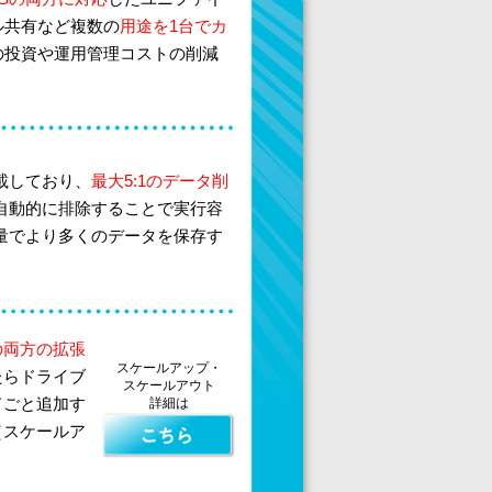
ル共有など複数の
用途を1台でカ
の投資や運用管理コストの削減
載しており、
最大5:1のデータ削
自動的に排除することで実行容
量でより多くのデータを保存す
の両方の拡張
スケールアップ・
たらドライブ
スケールアウト
ドごと追加す
詳細は
（スケールア