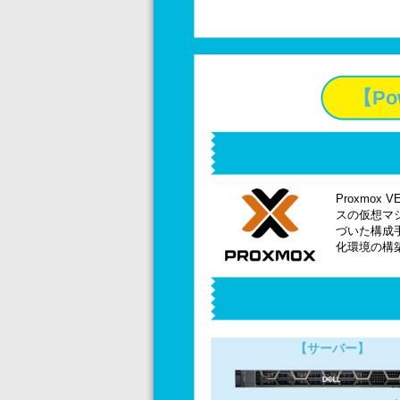
【Po
Proxmox
スの仮想マ
づいた構成
化環境の構
【サーバー】