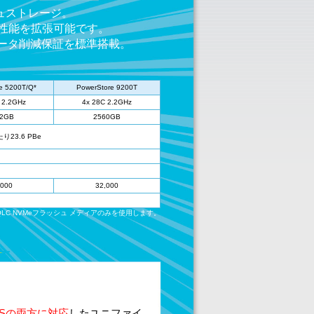
シュストレージ。
と性能を拡張可能です。
データ削減保証を標準搭載。
e 5200T/Q*
PowerStore 9200T
 2.2GHz
4x 28C 2.2GHz
52GB
2560GB
23.6 PBe
,000
32,000
はQLC NVMeフラッシュ メディアのみを使用します。
ASの両方に対応
したユニファイ