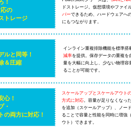
ろ！
ドストレージ。仮想環境やファイ
対応の
バー
できるため、ハードウェアへ
ストレージ
にもつながります。
インライン重複排除機能を標準搭
デルと同等！
減率
を提供。保存データの重複を
除＆圧縮
量を大幅に向上し、少ない物理容
ることが可能です。
スケールアップとスケールアウト
安心！
方式に対応
。容量が足りなくなっ
プ・
を追加（スケールアップ）、ノー
トの両方に対応！
ることで容量と性能を同時に増強
ウト）できます。