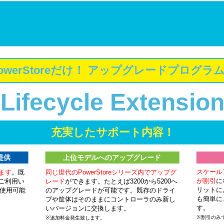
owerStoreだけ！ アップグレードプログラ
Lifecycle Extensio
充実したサポート内容！
提供
上位モデルへのアップグレード
スケール
ます
。既
同じ世代のPowerStoreシリーズ内でアップグ
が割引
に
ご利用い
レード
ができます。たとえば3200から5200へ
リットによ
き使用可能
のアップグレードが可能です。既存のドライ
も簡単に
ブや筐体はそのままにコントローラのみ新し
す。
いバージョンに交換します。
※割引のみ
※追加料金発生致します。