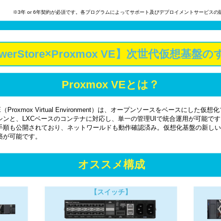
※3年 or 6年契約が必須です。各プログラムによってサポート及びデプロイメントサービス
werStore×Proxmox VE】次世代仮想基盤
Proxmox VEとは？
 VE（Proxmox Virtual Environment）は、オープンソースをベースにした仮
シンと、LXCベースのコンテナに対応し、単一の管理UIで統合運用が可能です。
手順も公開されており、ネットワールドも動作確認済み。仮想化基盤の新しい
築が可能です。
オススメ構成
【スイッチ】