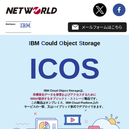
I
BM
C
ould
O
bject
S
torage
ICOS
IBM Cloud Object Storageは、
非構造化データを保管およびアクセスするために
IBMが提供するオブジェクト・ストレージ
製品です。
この製品はオンプレミス、IBM Cloud Platform上の
サービスの一部、又はハイブリッド形式でデプロイできます。