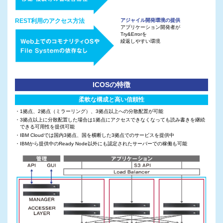
REST利用のアクセス方法
アジャイル開発環境の提供
アプリケーション開発者が
Try&Errorを
繰返しやすい環境
ICOSの特徴
柔軟な構成と高い信頼性
・1拠点、2拠点（ミラーリング）、3拠点以上への分散配置が可能
・3拠点以上に分散配置した場合は1拠点にアクセスできなくなっても読み書きを継続
できる可用性を提供可能
・IBM Cloudでは国内3拠点、国を横断した3拠点でのサービスを提供中
・IBMから提供中のReady Node以外にも認定されたサーバーでの稼働も可能