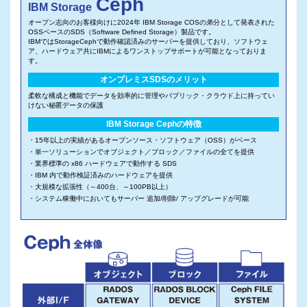
Ceph
IBM Storage
オープン志向のお客様向けに2024年 IBM Storage COSの弟分として発表された
OSSベースのSDS（Software Defined Storage）製品です。
IBMではStorageCephで動作確認済みのサーバーを提供しており、ソフトウェ
ア、ハードウェア共にIBMによるワンストップサポートが可能となっておりま
す。
オンプレミスSDSのメリット
柔軟な構成と機能でデータを効率的に管理やパブリック・クラウド上に持ってい
けない秘匿データの保護
IBM Storage Cephの特徴
・15年以上の実績があるオープンソース・ソフトウェア（OSS）がベース
・単一ソリューションでオブジェクト／ブロック／ファイルの全てを提供
・業界標準の x86 ハードウェアで動作する SDS
・IBM 内で動作検証済みのハードウェアを提供
・大規模な拡張性（～400台、～100PB以上）
・システム稼働中においてもサーバー 追加/削除/ アップグレードが可能