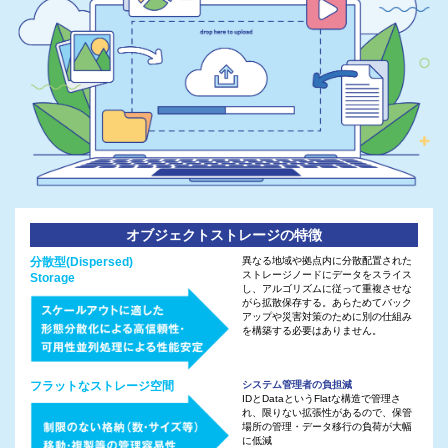
オブジェクトストレージの特徴
分散型(Dispersed)
異なる地域や拠点内に分散配置された
ストレージノードにデータをスライス
Storage
し、アルゴリズムに従って重複させな
がら拡散保存する。あらためてバック
アップや災害対策のために別の仕組み
を構築する必要はありません。
フラットなストレージ空間
システム管理者の負担減
IDとDataというFlatな構造で管理さ
れ、限りない拡張性があるので、保管
場所の管理・データ移行の負荷が大幅
に低減