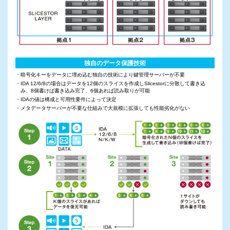
独自のデータ保護技術
・暗号化キーをデータに埋め込む独自の技術により鍵管理サーバーが不要
・IDA 12/6/8の場合はデータを12個のスライスを作成しSlicestorに分散して書き込
み、8個書けば書き込み完了、6個あれば読み取りが可能
・IDAの値は構成と可用性要件によって決定
・メタデータサーバーが不要な仕組みで大規模に拡張しても性能劣化がない