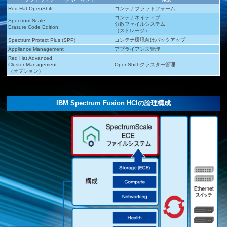
Red Hat OpenShift
コンテナプラットフォーム
コンテナネイティブ
Spectrum Scale
分散ファイルシステム
Erasure Code Edition
（ストレージ）
Spectrum Protect Plus (SPP)
コンテナ環境向けバックアップ
Appliance Management
アプライアンス管理
Red Hat Advanced
Cluster Management
OpenShift クラスター管理
（オプション）
IBM Spectrum Fusion HCIの論理構成