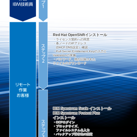
Red Hat OpenShiftインストール
・ライセンス契約への同意
・各ノードのIPアドレス
(DHCP.DNS設定）確認
・Pull Secret,Entitlement Keyの入力と
Validationの実施
・パスワード、他が記録された
ファイルのダウンロード
IBM Spectrum Scale インストール
IBM Spectrum Protect Plus
インストール
・OCPログイン
・ブロックサイズ、
ファイルシステム名入力
・バックアップ保存先の指定