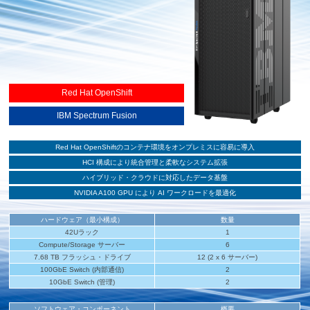
Red Hat OpenShift
IBM Spectrum Fusion
Red Hat OpenShiftのコンテナ環境をオンプレミスに容易に導入
HCI 構成により統合管理と柔軟なシステム拡張
ハイブリッド・クラウドに対応したデータ基盤
NVIDIA A100 GPU により AI ワークロードを最適化
ハードウェア（最小構成）
数量
42Uラック
1
Compute/Storage サーバー
6
7.68 TB フラッシュ・ドライブ
12 (2 x 6 サーバー)
100GbE Switch (内部通信)
2
10GbE Switch (管理)
2
ソフトウェア・コンポーネント
概要