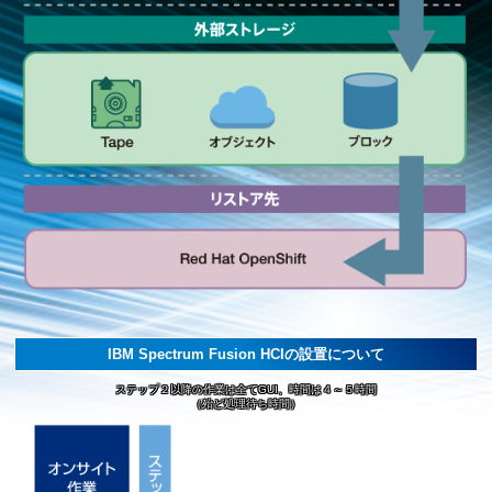
IBM Spectrum Fusion HCIの設置について
ステップ２以降の作業は全てGUI、時間は４～５時間
（殆ど処理待ち時間）