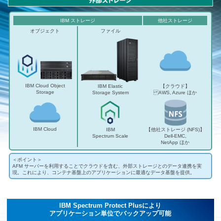
IBM ストレージ
他社ストレージ
オブジェクト
ファイル
IBM Cloud Object
IBM Elastic
【クラウド】
Storage
Storage System
AWS, Azure ほか
IBM Cloud
IBM
【他社ストレージ (NFS)】
Spectrum Scale
Dell-EMC,
NetApp ほか
＜ポイント＞
AFM サーバーを利用することでクラウドを含む、外部ストレージとのデータ連携を実
現。これにより、コンテナ基盤上のアプリケーションに最適なデータ基盤を提供。
IBM Spectrum Protect Plusにより
アプリケーション単位でバックアップ可能