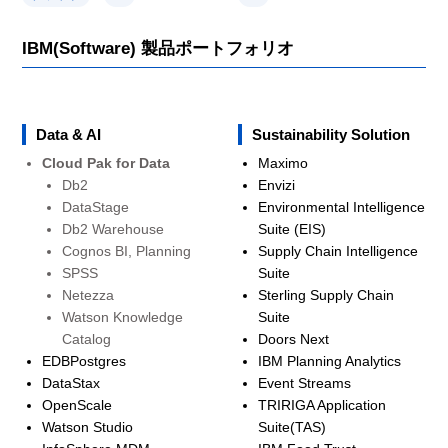
IBM(Software) 製品ポートフォリオ
Data & AI
Sustainability Solution
Cloud Pak for Data
Maximo
Db2
Envizi
DataStage
Environmental Intelligence
Db2 Warehouse
Suite (EIS)
Cognos BI, Planning
Supply Chain Intelligence
SPSS
Suite
Netezza
Sterling Supply Chain
Watson Knowledge
Suite
Catalog
Doors Next
EDBPostgres
IBM Planning Analytics
DataStax
Event Streams
OpenScale
TRIRIGA Application
Watson Studio
Suite(TAS)