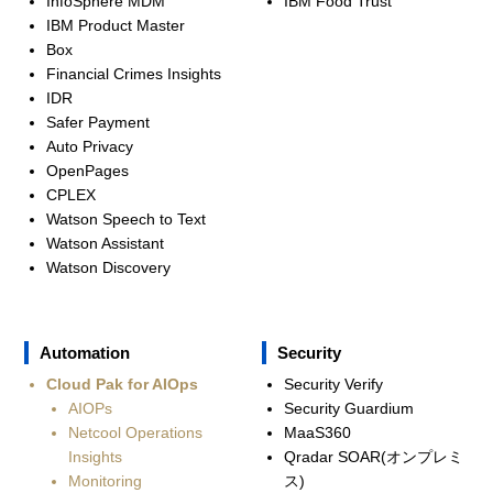
InfoSphere MDM
IBM Food Trust
IBM Product Master
Box
Financial Crimes Insights
IDR
Safer Payment
Auto Privacy
OpenPages
CPLEX
Watson Speech to Text
Watson Assistant
Watson Discovery
Automation
Security
Cloud Pak for AIOps
Security Verify
AIOPs
Security Guardium
Netcool Operations
MaaS360
Insights
Qradar SOAR(オンプレミ
Monitoring
ス)