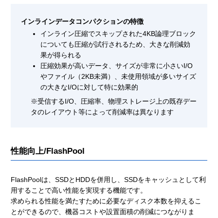
インラインデータコンパクションの特徴
インライン圧縮でスキップされた4KB論理ブロック
についても圧縮が試行されるため、大きな削減効
果が得られる
圧縮効果が高いデータ、サイズが非常に小さいI/O
やファイル（2KB未満）、未使用領域が多いサイズ
の大きなI/Oに対して特に効果的
※受信するI/O、圧縮率、物理ストレージ上の既存デー
タのレイアウト等によって削減率は異なります
性能向上/FlashPool
FlashPoolは、SSDとHDDを併用し、SSDをキャッシュとして利
用することで高い性能を実現する機能です。
求められる性能を満たすために必要なディスク本数を抑えるこ
とができるので、機器コストや設置面積の削減につながりま