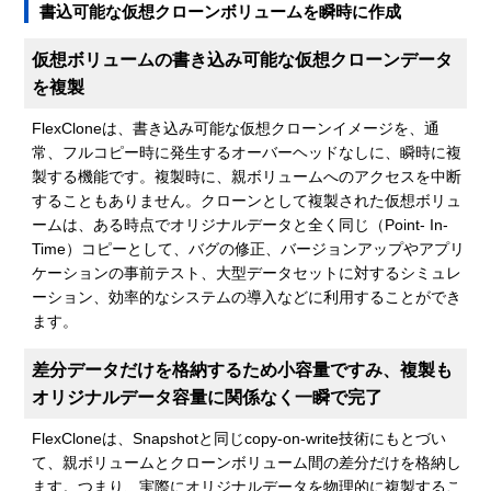
書込可能な仮想クローンボリュームを瞬時に作成
仮想ボリュームの書き込み可能な仮想クローンデータ
を複製
FlexCloneは、書き込み可能な仮想クローンイメージを、通
常、フルコピー時に発生するオーバーヘッドなしに、瞬時に複
製する機能です。複製時に、親ボリュームへのアクセスを中断
することもありません。クローンとして複製された仮想ボリュ
ームは、ある時点でオリジナルデータと全く同じ（Point- In-
Time）コピーとして、バグの修正、バージョンアップやアプリ
ケーションの事前テスト、大型データセットに対するシミュレ
ーション、効率的なシステムの導入などに利用することができ
ます。
差分データだけを格納するため小容量ですみ、複製も
オリジナルデータ容量に関係なく一瞬で完了
FlexCloneは、Snapshotと同じcopy-on-write技術にもとづい
て、親ボリュームとクローンボリューム間の差分だけを格納し
ます。つまり、実際にオリジナルデータを物理的に複製するこ