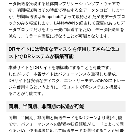
ータ転送を実現する筐体間レプリケーションソフトウェアで
す。初期転送時はその時点で存在する全データをコピーします
が、初期転送後はSnapshotによって取得された変更データブロ
ックのみを転送します。LANやWANを経由して変更のあったデ
ータブロックだけをミラー先に転送するため、データ転送量を
減らし、ミラーを高速に行なうことが可能となります。
DRサイトには安価なディスクを使用してさらに低コ
ストで DRシステムが構築可能
本番サイトとDRサイトを別構成にすることも可能です。
したがって、本番サイトはパフォーマンスを重視した構成、
DRサイトは安価なディスク、エントリーモデルのFASストレー
ジを使用するというように、低コストでDRシステムを構築す
ることが可能です。
同期、半同期、非同期の転送が可能
同期、半同期、非同期と転送モードを3パターンより選択可能
です。パフォーマンスへの影響や転送距離がモードによって異
なるため、使用環境に応じて転送モードを選択することが可能