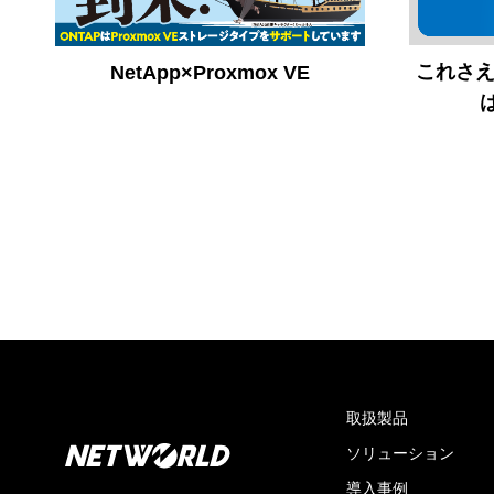
これさ
NetApp×Proxmox VE
取扱製品
ソリューション
導入事例