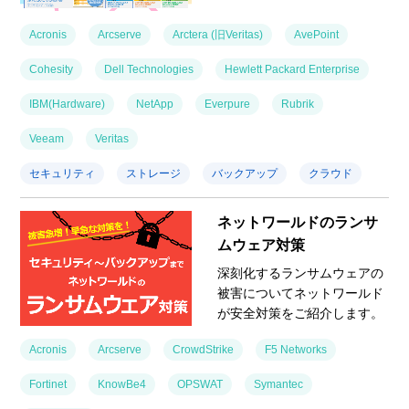
Acronis
Arcserve
Arctera (旧Veritas)
AvePoint
Cohesity
Dell Technologies
Hewlett Packard Enterprise
IBM(Hardware)
NetApp
Everpure
Rubrik
Veeam
Veritas
セキュリティ
ストレージ
バックアップ
クラウド
ネットワールドのランサ
ムウェア対策
深刻化するランサムウェアの
被害についてネットワールド
が安全対策をご紹介します。
Acronis
Arcserve
CrowdStrike
F5 Networks
Fortinet
KnowBe4
OPSWAT
Symantec