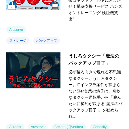
せ！構築支援サービス ハンズ
オントレーニング 検証機貸
出"
Arcserve
ストレージ
バックアップ
うしろタクシー「魔法の
バックアップ冊子」
必ず後ろ向きで現れる不思議
なタクシー、うしろタクシ
ー。ITインフラ案件が決まら
ないSIer営業の銚子は、奇妙
なタクシー運転手から「嘘み
たいに契約が決まる"魔法のバ
ックアップ冊子"」を勧めら
れ…
Acronis
Arcserve
Arctera (旧Veritas)
Cohesity