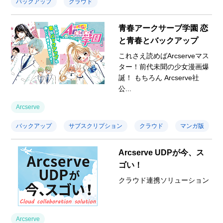
バックアップ
クラウド
青春アークサーブ学園 恋
と青春とバックアップ
これさえ読めばArcserveマス
ター！前代未聞の少女漫画爆
誕！ もちろん Arcserve社
公...
Arcserve
バックアップ
サブスクリプション
クラウド
マンガ版
Arcserve UDPが今、ス
ゴい！
クラウド連携ソリューション
Arcserve