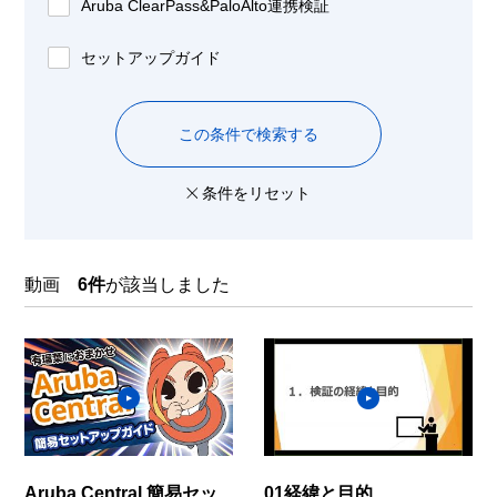
Aruba ClearPass&PaloAlto連携検証
セットアップガイド
この条件で検索する
条件をリセット
動画
6件
が該当しました
Aruba Central 簡易セッ
01経緯と目的