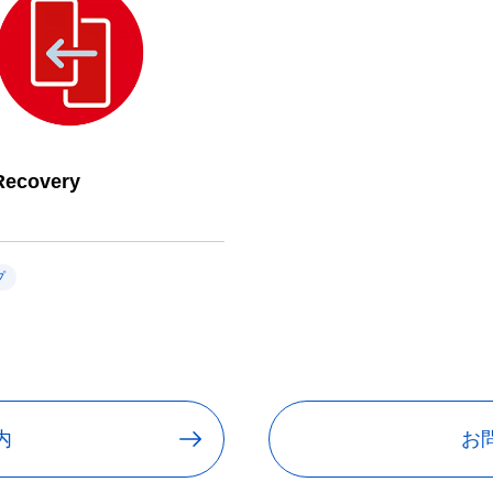
Recovery
プ
内
お