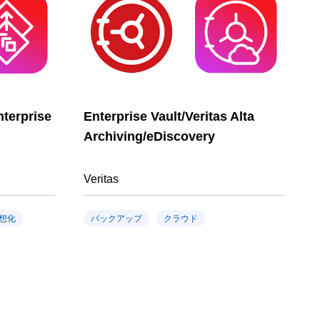
nterprise
Enterprise Vault/Veritas Alta
Archiving/eDiscovery
Veritas
想化
バックアップ
クラウド