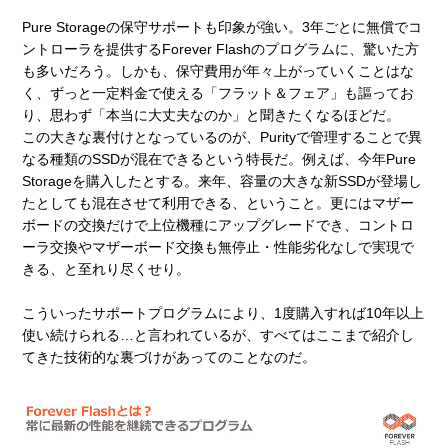
Pure Storageの保守サポートも印象が強い。3年ごとに無償でコ
ントローラを提供するForever Flashのプログラムに、驚いた方
も多いだろう。しかも、保守費用が年々上がっていくことはな
く、ずっと一定料金で使える「フラット＆フェア」も謳ってお
り、思わず「本当に大丈夫なのか」と聞きたくなるほどだ。
この大きな裏付けとなっているのが、Purityで管理することで異
なる種類のSSDが混在できるという特長だ。例えば、今年Pure
Storageを購入したとする。来年、容量の大きな新SSDが登場し
たとしても混在させて利用できる、ということ。更にはマザー
ボードの交換だけで上位機種にアップグレードでき、コントロ
ーラ交換やマザーボード交換も無停止・性能劣化なしで実現で
きる、と至れり尽くせり。
こういったサポートプログラムにより、1度購入すれば10年以上
使い続けられる…と言われているが、すべてはここまで紹介し
てきた技術的な裏づけがあってのことなのだ。