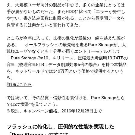
え、大規模ユーザ向けの製品が中心で、多くの企業にとっては
手が届かないものだった。またHDDに比べて「エラーが発生し
やすい、書き込み回数に制限がある」ことから長期間データを
保管するには向かないと言われてきた。
ところが今年に入って、技術の進化が最後の一線を越えた感が
ある。 オールフラッシュの最先端を走るPure Storageが、大
規模ユーザでなくとも十分手が届くエントリーモデルとして
「Pure Storage //m10」をリリース。圧縮最大考慮時13.74TBの
容量（物理容量5TB：データ削減効果5倍の場合）を持つ本製品
を、ネットワールドでは349万円という価格で提供するという
※。
詳細はこちら
では続いて、その品質・信頼性を裏付ける、Pure Storageなら
ではの“実装”を見ていこう。
※税別、キャンペーン価格。2016年12月28日まで
フラッシュに特化し、圧倒的な性能を実現した
「Pure Storage」のすごさ