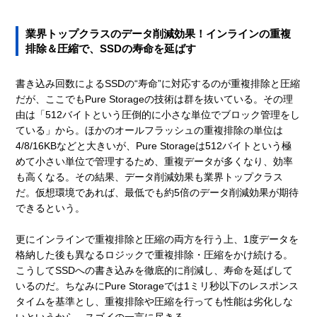
業界トップクラスのデータ削減効果！インラインの重複
排除＆圧縮で、SSDの寿命を延ばす
書き込み回数によるSSDの“寿命”に対応するのが重複排除と圧縮
だが、ここでもPure Storageの技術は群を抜いている。その理
由は「512バイトという圧倒的に小さな単位でブロック管理をし
ている」から。ほかのオールフラッシュの重複排除の単位は
4/8/16KBなどと大きいが、Pure Storageは512バイトという極
めて小さい単位で管理するため、重複データが多くなり、効率
も高くなる。その結果、データ削減効果も業界トップクラス
だ。仮想環境であれば、最低でも約5倍のデータ削減効果が期待
できるという。
更にインラインで重複排除と圧縮の両方を行う上、1度データを
格納した後も異なるロジックで重複排除・圧縮をかけ続ける。
こうしてSSDへの書き込みを徹底的に削減し、寿命を延ばして
いるのだ。ちなみにPure Storageでは1ミリ秒以下のレスポンス
タイムを基準とし、重複排除や圧縮を行っても性能は劣化しな
いというから、スゴイの一言に尽きる。