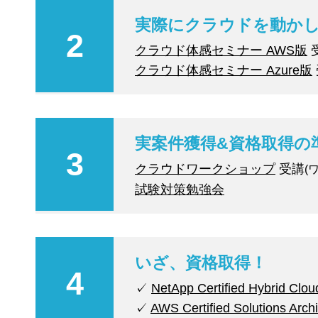
実際にクラウドを動か
2
クラウド体感セミナー AWS版
クラウド体感セミナー Azure版
実案件獲得&資格取得の
3
クラウドワークショップ
受講
(
試験対策勉強会
いざ、資格取得！
4
✓
NetApp Certified Hybrid Clou
✓
AWS Certified Solutions Archi