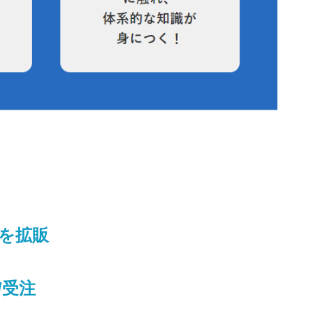
ンを拡販
出/受注