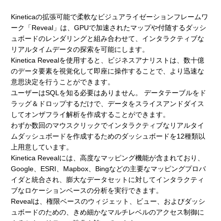
Kineticaの拡張可能で柔軟なビジュアライゼーションフレームワ
ーク「Reveal」は、GPUで加速されたマップや付随するダッシ
ュボードのレンダリングと組み合わせて、インタラクティブな
リアルタイムデータの探索を可能にします。
Kinetica Revealを使用すると、ビジネスアナリストは、数十億
のデータ要素を視覚化して即座に操作することで、より迅速な
意思決定を行うことができます。
ユーザーはSQLを知る必要はありません。 データテーブルをド
ラッグ＆ドロップするだけで、データをスライスアンドダイス
してオンザフライ解析を作成することができます。
わずか数回のマウスクリックでインタラクティブなリアルタイ
ムダッシュボードを作成するためのダッシュボードを12種類以
上用意しています。
Kinetica Revealには、高度なマッピング機能が含まれており、
Google、ESRI、Mapbox、Bingなどの主要なマッピングプロバ
イダと統合され、膨大なデータセットに対してインタラクティ
ブなロケーションベースの分析を実行できます。
Revealは、権限ベースのウィジェット、ビュー、およびダッシ
ュボードのための、きめ細かなマルチレベルのアクセス制御に