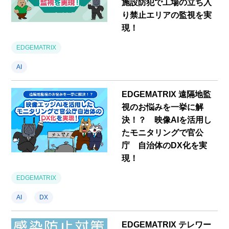
施設防犯で工場の立ち入
り禁止エリアの監視を実
現！
EDGEMATRIX
AI
EDGEMATRIX 遠隔地監
視のお悩みを一挙に解
決！？ 映像AIを活用し
たモニタリングで官公
庁 自治体のDX化を実
現！
EDGEMATRIX
AI
DX
EDGEMATRIX テレワー