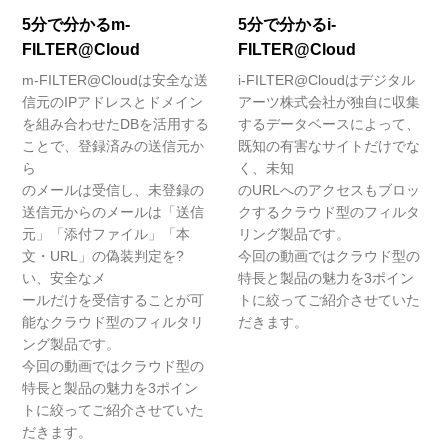
5分で分かるm-
5分で分かるi-
FILTER@Cloud
FILTER@Cloud
m-FILTER@Cloudは安全な送
i-FILTER@Cloudはデジタル
信元のIPアドレスとドメイン
アーツ株式会社が独自に収集
を組み合わせたDBを活用する
するデータベースによって、
ことで、登録済みの送信元か
既知の有害なサイトだけでな
ら
く、未知
のメールは受信し、未登録の
のURLへのアクセスもブロッ
送信元からのメールは「送信
クするクラウド型のフィルタ
元」「添付ファイル」「本
リング製品です。
文・URL」の偽装判定を?
今回の動画ではクラウド型の
い、安全なメ
特長と製品の魅力を3ポイン
ールだけを受信することが可
トに絞ってご紹介させていた
能なクラウド型のフィルタリ
だきます。
ング製品です。
今回の動画ではクラウド型の
特長と製品の魅力を3ポイン
トに絞ってご紹介させていた
だきます。