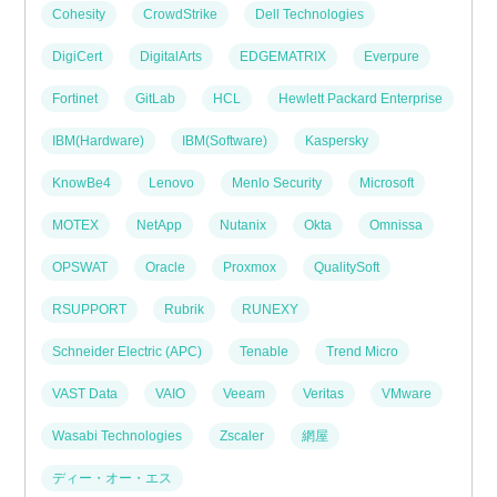
Cohesity
CrowdStrike
Dell Technologies
DigiCert
DigitalArts
EDGEMATRIX
Everpure
Fortinet
GitLab
HCL
Hewlett Packard Enterprise
IBM(Hardware)
IBM(Software)
Kaspersky
KnowBe4
Lenovo
Menlo Security
Microsoft
MOTEX
NetApp
Nutanix
Okta
Omnissa
OPSWAT
Oracle
Proxmox
QualitySoft
RSUPPORT
Rubrik
RUNEXY
Schneider Electric (APC)
Tenable
Trend Micro
VAST Data
VAIO
Veeam
Veritas
VMware
Wasabi Technologies
Zscaler
網屋
ディー・オー・エス