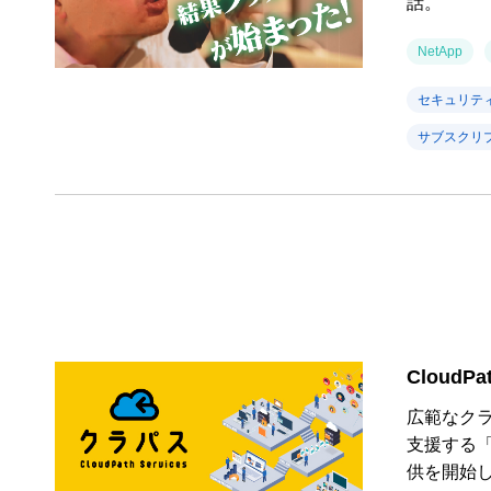
話。
NetApp
セキュリテ
サブスクリ
CloudPat
広範なク
支援する「Cl
供を開始