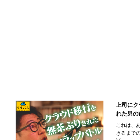
上司にク
れた男の
これは、
きるまで