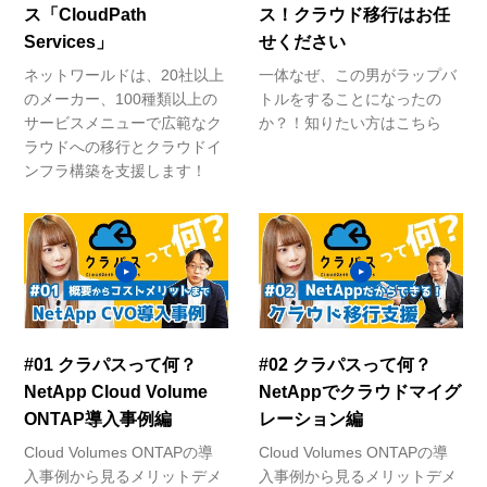
ス「CloudPath
ス！クラウド移行はお任
Services」
せください
ネットワールドは、20社以上
一体なぜ、この男がラップバ
のメーカー、100種類以上の
トルをすることになったの
サービスメニューで広範なク
か？！知りたい方はこちら
ラウドへの移行とクラウドイ
ンフラ構築を支援します！
#01 クラパスって何？
#02 クラパスって何？
NetApp Cloud Volume
NetAppでクラウドマイグ
ONTAP導入事例編
レーション編
Cloud Volumes ONTAPの導
Cloud Volumes ONTAPの導
入事例から見るメリットデメ
入事例から見るメリットデメ