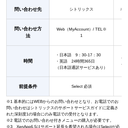
問い合わせ先
シトリックス
ネッ
問い合わせ方
Web（MyAccount）/ TEL※
W
1
法
・日本語 9：30-17：30
・TE
時間
・英語 24時間365日
・TE
（日本語通訳サービスあり）
前提条件
Select 必須
※1 基本的にはWEBからのお問い合わせとなり、お電話でのお
問い合わせはシトリックスのサポートサービスガイドに定義さ
れた深刻度1の場合にのみ電話での受付となります。
※2 電話でのお問い合わせ付きメニューの購入が必要です。
※3 XenApp6.5はサポート延長を希望される場合はSelectが必