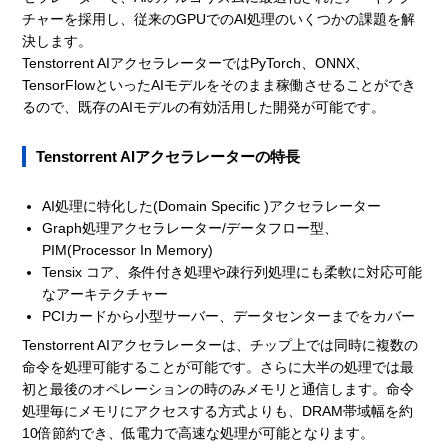
チャーを採用し、従来のGPUでのAI処理のいくつかの課題を解
決します。
Tenstorrent AIアクセラレーターではPyTorch、ONNX、
TensorFlowといったAIモデルをそのまま稼働させることができ
るので、既存のAIモデルの有効活用した開発が可能です。
Tenstorrent AIアクセラレーターの特長
AI処理に特化した(Domain Specific )アクセラレーター
Graph処理アクセラレーター/データフロー型、
PIM(Processor In Memory)
Tensix コア、条件付き処理や疎行列処理にも柔軟に対応可能
なアーキテクチャー
PCIカードから小型サーバー、データセンターまでをカバー
Tenstorrent AIアクセラレーターは、チップ上では同時に複数の
命令を処理可能することが可能です。さらに大半の処理では最
初と最後のオペレーションの時のみメモリと通信します。命令
処理毎にメモリにアクセスする方式よりも、DRAM帯域幅を約
10倍節約でき、低電力で高速な処理が可能となります。