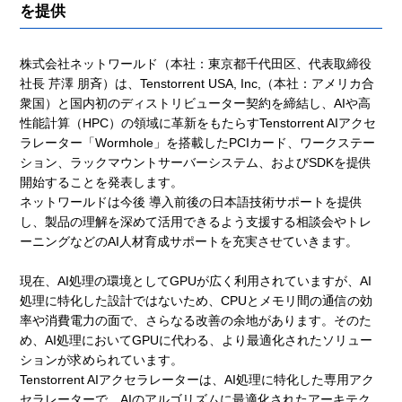
を提供
株式会社ネットワールド（本社：東京都千代田区、代表取締役
社長 芹澤 朋斉）は、Tenstorrent USA, Inc,（本社：アメリカ合
衆国）と国内初のディストリビューター契約を締結し、AIや高
性能計算（HPC）の領域に革新をもたらすTenstorrent AIアクセ
ラレーター「Wormhole」を搭載したPCIカード、ワークステー
ション、ラックマウントサーバーシステム、およびSDKを提供
開始することを発表します。
ネットワールドは今後 導入前後の日本語技術サポートを提供
し、製品の理解を深めて活用できるよう支援する相談会やトレ
ーニングなどのAI人材育成サポートを充実させていきます。
現在、AI処理の環境としてGPUが広く利用されていますが、AI
処理に特化した設計ではないため、CPUとメモリ間の通信の効
率や消費電力の面で、さらなる改善の余地があります。そのた
め、AI処理においてGPUに代わる、より最適化されたソリュー
ションが求められています。
Tenstorrent AIアクセラレーターは、AI処理に特化した専用アク
セラレーターで、AIのアルゴリズムに最適化されたアーキテク