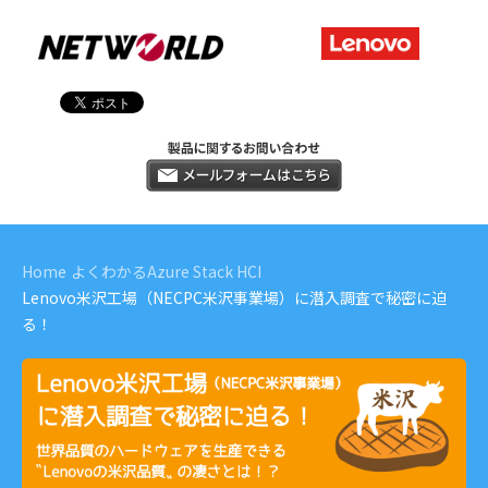
Home
よくわかるAzure Stack HCI
Lenovo米沢工場（NECPC米沢事業場）に潜入調査で秘密に迫
る！