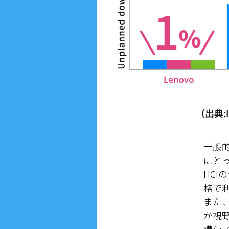
一般
にとっ
HC
格で
また、
が視野