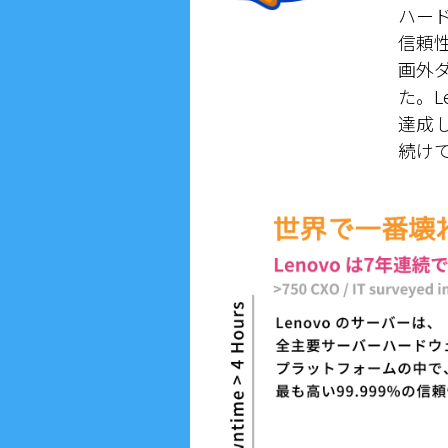
ハー
信頼性
画外
た。L
達成
続け