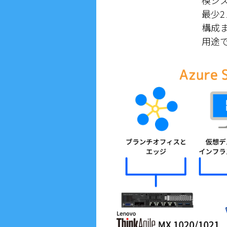
模シ
最少2
構成ま
用途