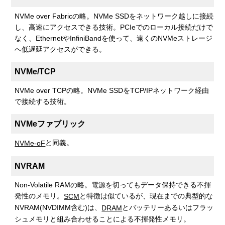
NVMe over Fabricの略。NVMe SSDをネットワーク越しに接続
し、高速にアクセスできる技術。PCIeでのローカル接続だけで
なく、EthernetやInfiniBandを使って、遠くのNVMeストレージ
へ低遅延アクセスができる。
NVMe/TCP
NVMe over TCPの略。NVMe SSDをTCP/IPネットワーク経由
で接続する技術。
NVMeファブリック
と同義。
NVMe-oF
NVRAM
Non-Volatile RAMの略。電源を切ってもデータ保持できる不揮
発性のメモリ。
と特徴は似ているが、現在までの典型的な
SCM
NVRAM(NVDIMM含む)は、
とバッテリーあるいはフラッ
DRAM
シュメモリと組み合わせることによる不揮発性メモリ。