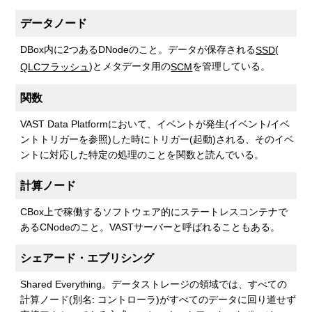
データノード
DBox内に2つあるDNodeのこと。データが保存される
(
SSD
)とメタデータ用の
を管理している。
QLCフラッシュ
SCM
関数
VAST Data Platformにおいて、イベントが発生(イベント/イベ
ントトリガーを参照)した時にトリガー(起動)される、そのイベ
ントに対応した特定の処理のことを関数と読んでいる。
計算ノード
CBox上で稼働するソフトウェア的にステートレスコンテナで
あるCNodeのこと。VASTサーバーと呼ばれることもある。
シェアード・エブリシング
Shared Everything。データストレージの領域では、すべての
計算ノード(別名: コントローラ)がすべてのデータに回り道せず