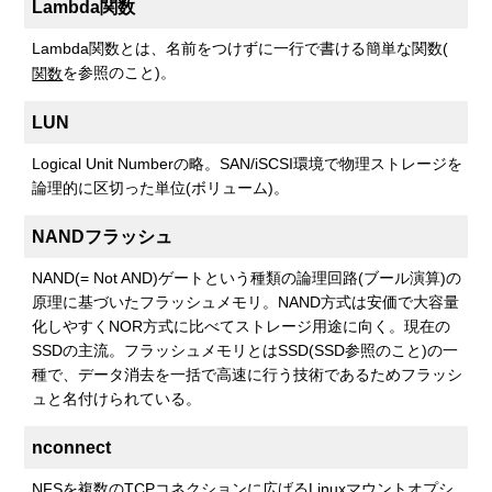
Lambda関数
Lambda関数とは、名前をつけずに一行で書ける簡単な関数(
を参照のこと)。
関数
LUN
Logical Unit Numberの略。SAN/iSCSI環境で物理ストレージを
論理的に区切った単位(ボリューム)。
NANDフラッシュ
NAND(= Not AND)ゲートという種類の論理回路(ブール演算)の
原理に基づいたフラッシュメモリ。NAND方式は安価で大容量
化しやすくNOR方式に比べてストレージ用途に向く。現在の
SSDの主流。フラッシュメモリとはSSD(SSD参照のこと)の一
種で、データ消去を一括で高速に行う技術であるためフラッシ
ュと名付けられている。
nconnect
NFSを複数のTCPコネクションに広げるLinuxマウントオプシ