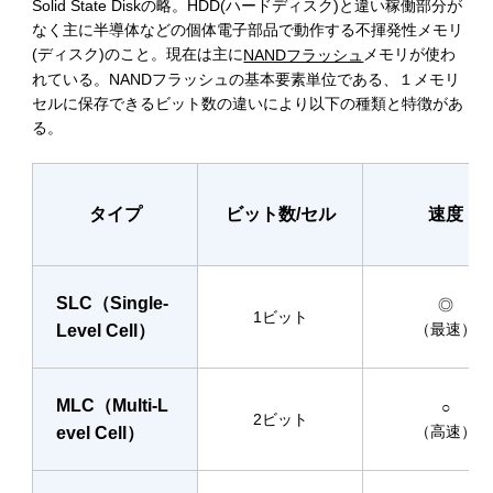
Solid State Diskの略。HDD(ハードディスク)と違い稼働部分が
なく主に半導体などの個体電子部品で動作する不揮発性メモリ
(ディスク)のこと。現在は主に
メモリが使わ
NANDフラッシュ
れている。NANDフラッシュの基本要素単位である、１メモリ
セルに保存できるビット数の違いにより以下の種類と特徴があ
る。
タイプ
ビット数/セル
速度
SLC（Single-
◎
1ビット
（最速）
Level Cell）
MLC（Multi-L
○
2ビット
（高速）
evel Cell）