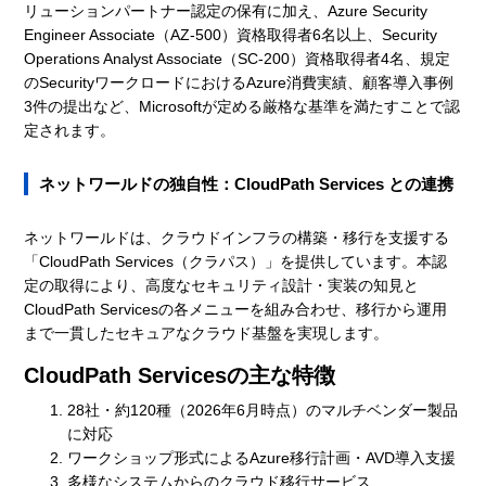
リューションパートナー認定の保有に加え、Azure Security
Engineer Associate（AZ-500）資格取得者6名以上、Security
Operations Analyst Associate（SC-200）資格取得者4名、規定
のSecurityワークロードにおけるAzure消費実績、顧客導入事例
3件の提出など、Microsoftが定める厳格な基準を満たすことで認
定されます。
ネットワールドの独自性：CloudPath Services との連携
ネットワールドは、クラウドインフラの構築・移行を支援する
「CloudPath Services（クラパス）」を提供しています。本認
定の取得により、高度なセキュリティ設計・実装の知見と
CloudPath Servicesの各メニューを組み合わせ、移行から運用
まで一貫したセキュアなクラウド基盤を実現します。
CloudPath Servicesの主な特徴
28社・約120種（2026年6月時点）のマルチベンダー製品
に対応
ワークショップ形式によるAzure移行計画・AVD導入支援
多様なシステムからのクラウド移行サービス