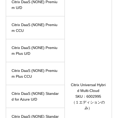
Citrix DaaS (NONE) Premiu
m U/D
Citrix DaaS (NONE) Premiu
m CCU
Citrix DaaS (NONE) Premiu
m Plus U/D
Citrix DaaS (NONE) Premiu
m Plus CCU
Citrix Universal Hybri
d Multi-Cloud
Citrix DaaS (NONE) Standar
SKU：6002995
d for Azure U/D
（１エディションの
み）
Citrix DaaS (NONE) Standar