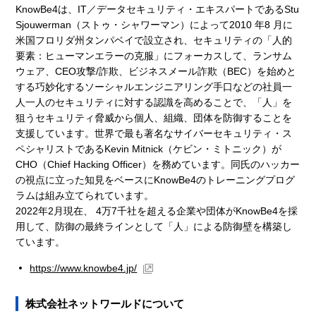
KnowBe4は、IT／データセキュリティ・エキスパートであるStu
Sjouwerman（ストゥ・シャワーマン）によって2010 年8 ⽉に
米国フロリダ州タンパベイで設立され、セキュリティの「人的
要素：ヒューマンエラーの克服」にフォーカスして、ランサム
ウェア、CEO攻撃/詐欺、ビジネスメール詐欺（BEC）を始めと
する巧妙化するソーシャルエンジニアリング手口などの社員一
人一人のセキュリティに対する認識を高めることで、「人」を
狙うセキュリティ脅威から個人、組織、団体を防御することを
支援しています。世界で最も著名なサイバーセキュリティ・ス
ペシャリストであるKevin Mitnick（ケビン・ミトニック）が
CHO（Chief Hacking Officer）を務めています。同氏のハッカー
の視点に立った知見をベースにKnowBe4のトレーニングプログ
ラムは組み立てられています。
2022年2月現在、 4万7千社を超える企業や団体がKnowBe4を採
用して、防御の最終ラインとして「人」による防御壁を構築し
ています。
https://www.knowbe4.jp/
株式会社ネットワールドについて