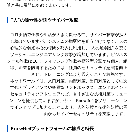
値と共に展開に努めてまいります。
“人”の脆弱性を狙うサイバー攻撃
コロナ禍で仕事や生活が大きく変わる中、サイバー攻撃が拡大
し続けていますが、システムの脆弱性を狙うだけでなく、人の
心理的な弱点や心の隙間を巧みに利用し、“人の脆弱性” を突く
ソーシャルエンジニアリング攻撃が増加しています。ビジネス
メール詐欺(BEC)、フィッシング詐欺や標的型攻撃から個人、組
織、企業を防御するためには、社員のセキュリティ意識を向上
させ、トレーニングにより鍛えることが急務です。
ネットワールドは、入口対策、内部対策、出口対策としての次
世代アプライアンスや多層型サンドボックス、エンドポイント
セキュリティソフトウェアなど、さまざまな技術対策ソリュー
ションを提供していますが、今回、KnowBe4をソリューション
ラインアップに加えることにより、人的対策と技術的対策の両
面からサイバーセキュリティを支援します。
KnowBe4プラットフォームの構成と特長