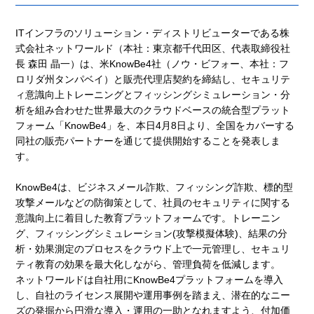
ITインフラのソリューション・ディストリビューターである株
式会社ネットワールド（本社：東京都千代田区、代表取締役社
長 森田 晶一）は、米KnowBe4社（ノウ・ビフォー、本社：フ
ロリダ州タンパベイ）と販売代理店契約を締結し、セキュリテ
ィ意識向上トレーニングとフィッシングシミュレーション・分
析を組み合わせた世界最大のクラウドベースの統合型プラット
フォーム「KnowBe4」を、本日4月8日より、全国をカバーする
同社の販売パートナーを通じて提供開始することを発表しま
す。
KnowBe4は、ビジネスメール詐欺、フィッシング詐欺、標的型
攻撃メールなどの防御策として、社員のセキュリティに関する
意識向上に着目した教育プラットフォームです。トレーニン
グ、フィッシングシミュレーション(攻撃模擬体験)、結果の分
析・効果測定のプロセスをクラウド上で一元管理し、セキュリ
ティ教育の効果を最大化しながら、管理負荷を低減します。
ネットワールドは自社用にKnowBe4プラットフォームを導入
し、自社のライセンス展開や運用事例を踏まえ、潜在的なニー
ズの発掘から円滑な導入・運用の一助となれますよう、付加価