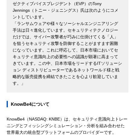
ゼクティブバイスプレジデント（EVP）のTony
Jennings（トニー・ジェニングス）氏は次のようにコメ
ントしています。
「ランサムウェアや様々なソーシャルエンジニアリング
手法は日々進化しています。セキュリティテクノロジー
だけでは、サイバー攻撃者が巧みに仕掛けてくる「人」
を狙うセキュリティ攻撃を防御することがますます困難
になっています。これに呼応して、日本市場においてセ
キュリティ意識向上の必要性への認識が顕著に高まって
きています。この中、日本市場をリードするITソリューシ
ョン ディストリビューターであるネットワールド様と戦
略的な販売提携を締結できたことを心より歓迎していま
す。」
KnowBe4について
KnowBe4（NASDAQ: KNBE）は、セキュリティ意識向上トレー
ニングとフィッシングシミュレーション・分析を組み合わせた
世界最大の統合型プラットフォームのプロバイダーです。