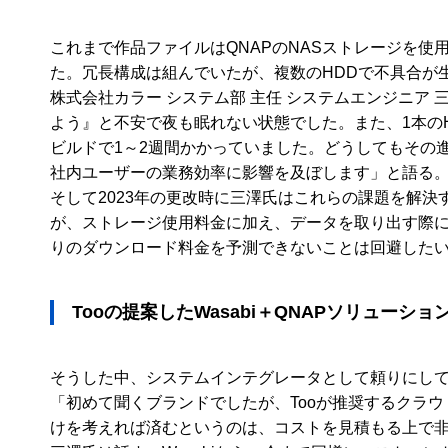
これまで作品ファイルはQNAPのNASストレージを使
た。冗長構成は組んでいたが、複数のHDDで不具合が
株式会社カラー システム部 主任 システムエンジニア
よう』と不安で夜も眠れない状態でした。また、1本の
ビルドで1～2週間かかっていました。どうしてもその
社内ユーザーの業務効率に影響を及ぼします」と語る。
そして2023年の更改時に三澤氏はこれらの課題を解
が、ストレージ使用料金に加え、データを取り出す際
りのダウンロード料金を予測できないことは回避した
Tooの提案したWasabi＋QNAPソリューショ
そうした中、システムインテグレータとして頼りにしている株式会
「初めて聞くブランドでしたが、Tooが推奨するクラ
けを考えれば済むというのは、コストを見積もる上で