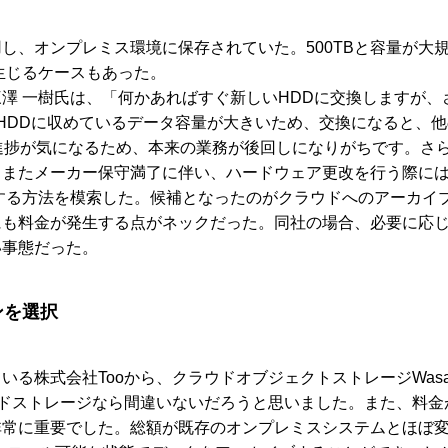
用し、オンプレミス環境に保存されていた。500TBと容量が大
生じるケースもあった。
 三澤 一樹氏は、「何かあればすぐ新しいHDDに交換します
HDDに収めているデータ容量が大きいため、交換になると、他
進捗が気になるため、本来の業務が後回しになりがちです。さら
またメーカー保守満了に伴い、ハードウェア更改を行う際には、
決する方法を模索した。候補となったのがクラウドへのアーカイ
にも料金が発生する点がネックだった。同社の場合、必要に応
い事態だった。
ンを選択
社Tooから、クラウドオブジェクトストレージWasabi Hot Cl
ウドストレージなら間違いないだろうと思いました。また、料
非常に重要でした。総額が既存のオンプレミスシステムとほぼ