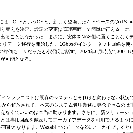
Pには、QTSというOSと、新しく登場したZFSベースのQuTS
るQTSへ切り替えを決定。設定の変更は管理画面上で簡単に行える上に
ることはなかった。まさに、実体をNAS側に置くことなくデー
年よりデータ移行を開始した。1Gbpsのインターネット回線を使
評価も上々だったと小沼氏は話す。2024年6月時点で300TB
とが可能となる。
て、「インフラコストは既存のシステムとそれほど変わらない状況
応から解放されて、本来のシステム管理業務に専念できるのは
考えなくていいのは本当に助かります。さらに、新ソリューシ
点とは専用回線を敷設してアーカイブデータを利用できるよう
とが可能となります。Wasabi上のデータを2次アーカイブす