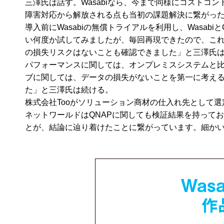
三澤氏は話す。Wasabiなら、今まで同様にコスト
障害対応から解放される点も当初の課題解決に繋がっ
導入前にWasabiの無償トライアルを利用し、Wasa
い何度か試してみましたが、毎回再現できたので、これ
の損失リスクはないことも確認できました」と三澤氏
パフォーマンスに関しては、オンプレミスシステムと
ブに関しては、データの損失がないことを第一に考えるの
た」と三澤氏は続ける。
株式会社Tooがソリューション商材の仕入れ先として選
ネットワールドはQNAPに関しても検証結果を持って
とが、結論に辿り着けたことに繋がっています。細かいと