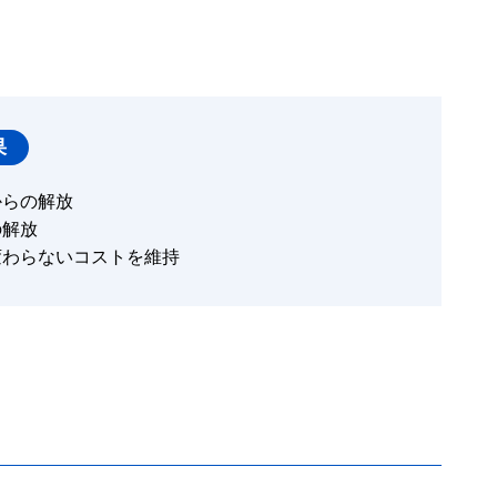
果
からの解放
の解放
変わらないコストを維持