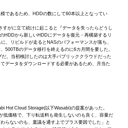
規模であるため、HDDの数にして60本以上となってい
が、さすがに立て続けに起こると『データを失ったらどうし
のHDDから新しいHDDにデータを復元・再構築するリ
に、リビルドが走るとNASのパフォーマンスが落ち、
500TBのデータ移行を終えるのに6カ月間を要した。
ブだ。当初検討したのは大手パブリッククラウドだった
じてデータをダウンロードする必要があるため、月当た
oud Storage(以下Wasabi)の提案があった。
金が低価格で、下り転送料も発生しないのも良く、容量だ
変わらないのも、稟議を通す上でプラス要因でした」と