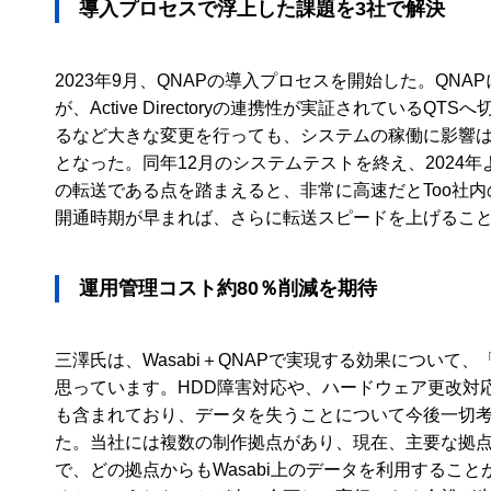
導入プロセスで浮上した課題を3社で解決
2023年9月、QNAPの導入プロセスを開始した。QNA
が、Active Directoryの連携性が実証されてい
るなど大きな変更を行っても、システムの稼働に影響は出
となった。同年12月のシステムテストを終え、2024
の転送である点を踏まえると、非常に高速だとToo社内の
開通時期が早まれば、さらに転送スピードを上げるこ
運用管理コスト約80％削減を期待
三澤氏は、Wasabi＋QNAPで実現する効果につい
思っています。HDD障害対応や、ハードウェア更改対
も含まれており、データを失うことについて今後一切
た。当社には複数の制作拠点があり、現在、主要な拠
で、どの拠点からもWasabi上のデータを利用するこ