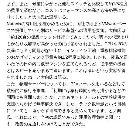
ます。また、候補に挙がった他社スイッチと比較して約1/5程度
の費用で済むなど、コストパフォーマンスの高さも決め手にな
りました」と大向氏は説明する。
Nutanixの有用性を確かめるために、同社ではまずVMwareベー
スで提供していた別のサービス基盤への適用を実施。大向氏は
「約120台の仮想マシンを移行してみましたが、我々の想定より
もかなり収容率が高かったのには驚かされました。CPUやI/Oの
負荷にも全く問題がない上に、インライン圧縮・重複排除機能
のおかげでディスク容量も約1/2程度に減少。しかも、製品が届
いたその日の内に仮想マシンを立てられるなど、従来型の機器
とはスピード感がまるで違います。これは凄いという実感が得
られましたね」と大向氏は語る。
また、物理サーバーについても、P2Vツールを用いるなどして
積極的に移行を推進。「初期には移行時間が長く掛かるなどの
問題にも直面しましたが、これもネットワールドの情報提供や
支援のおかげで無事解決できました。ラック数半減という目標
についても、遠からず達成できると見込んでいます」と大向
氏。これにより、当初の課題であった運用管理負担に関して
も、改善の見通しをつけることができた。