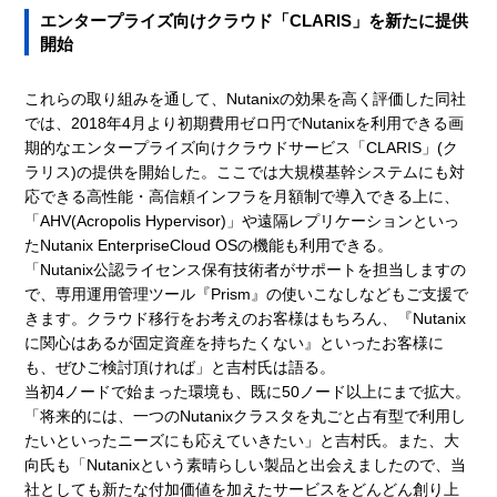
エンタープライズ向けクラウド「CLARIS」を新たに提供
開始
これらの取り組みを通して、Nutanixの効果を高く評価した同社
では、2018年4月より初期費用ゼロ円でNutanixを利用できる画
期的なエンタープライズ向けクラウドサービス「CLARIS」(ク
ラリス)の提供を開始した。ここでは大規模基幹システムにも対
応できる高性能・高信頼インフラを月額制で導入できる上に、
「AHV(Acropolis Hypervisor)」や遠隔レプリケーションといっ
たNutanix EnterpriseCloud OSの機能も利用できる。
「Nutanix公認ライセンス保有技術者がサポートを担当しますの
で、専用運用管理ツール『Prism』の使いこなしなどもご支援で
きます。クラウド移行をお考えのお客様はもちろん、『Nutanix
に関心はあるが固定資産を持ちたくない』といったお客様に
も、ぜひご検討頂ければ」と吉村氏は語る。
当初4ノードで始まった環境も、既に50ノード以上にまで拡大。
「将来的には、一つのNutanixクラスタを丸ごと占有型で利用し
たいといったニーズにも応えていきたい」と吉村氏。また、大
向氏も「Nutanixという素晴らしい製品と出会えましたので、当
社としても新たな付加価値を加えたサービスをどんどん創り上