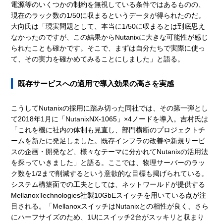
電源等のいくつかの制約を無視している条件ではあるものの、
現在のラック数の1/50に収まるというデータが得られたのだ。
大向氏は「現実問題として、本当に1/50に収まるとは到底思え
なかったのですが、この結果からNutanixに大きな可能性が感じ
られたことも確かです。そこで、まずは自分たちで実際に使っ
て、その実力を確かめてみることにしました」と語る。
既存サービスへの適用で導入効果の高さを実感
こうしてNutanixの採用に踏み切った同社では、その第一弾とし
て2018年1月に「NutanixNX-1065」×4ノードを導入。吉村氏は
「これを機に社内の体制も見直し、部門横断のプロジェクトチ
ームを新たに発足しました。既存インフラの改善や新規サービ
スの企画・開発など、様々なテーマに分かれてNutanixの活用法
を探っていきました」と語る。ここでは、物理サーバーのラッ
ク数を1/2まで削減するという意欲的な目標も掲げられている。
システム構築面での工夫としては、ネットワールドが提供する
MellanoxTechnologies社製10GbEスイッチを用いている点が注
目される。「MellanoxスイッチはNutanixとの相性が良く、さら
にハーフサイズのため、1Uにスイッチ2台がスッキリと収まり