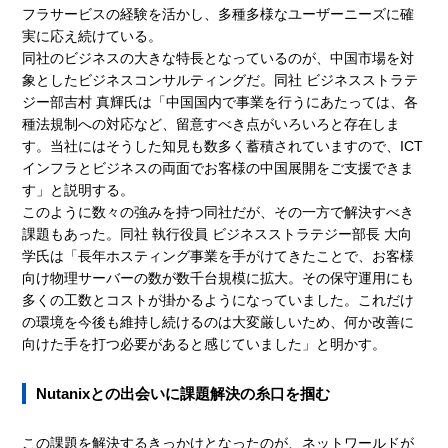
フラサービスの経験を活かし、多種多様なユーザーニーズに確
実に応え続けている。
同社のビジネスの大きな特長となっているのが、中国市場を対
象としたビジネスコンサルティングだ。同社 ビジネスストラテ
ジー部吉村 真輝氏は「中国国内で事業を行うにあたっては、各
種法規制への対応など、留意すべき点がいろいろと存在しま
す。当社にはそうした知見も数多く蓄積されていますので、ICT
インフラとビジネスの両面でお客様の中国展開をご支援できま
す」と説明する。
このように数々の強みを持つ同社だが、その一方で解決すべき
課題もあった。同社 執行役員 ビジネスストラテジー部長 大向
学氏は「長年ホスティング事業を手がけてきたことで、お客様
向け物理サーバーの数が数千台規模に拡大。その保守運用にも
多くの工数とコストが掛かるようになっていました。これだけ
の環境を今後も維持し続けるのは大変厳しいため、何か改善に
向けた手を打つ必要があると感じていました」と明かす。
Nutanixとの出会いに課題解決の糸口を掴む
この課題を解決するきっかけとなったのが、ネットワールドが