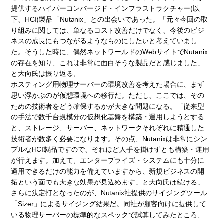
提供するハイパーコンバージド・インフラストラクチャー(以
下、HCI)製品「Nutanix」との出会いであった。「元々今回の取
り組みに関しては、単なるコスト改善だけでなく、今後のビジ
ネスの成長にもつながるようなものにしたいと考えていまし
た。そうした時に、偶然ネットワールドのWebサイトでNutanix
の存在を知り、これは非常に面白そうな製品だと感じました」
と大向氏は振り返る。
ホスティング用物理サーバーの環境改善を考えた場合に、まず
思い浮かぶのが仮想環境への移行だ。ただし、ここでは、その
ための技術者をどう確保するかが大きな問題になる。「従来型
の手法で数千台規模分の仮想化基盤を構築・運用しようとする
と、ストレージ、サーバー、ネットワークそれぞれに精通した
技術者が数多く必要になります。その点、Nutanixは非常にシン
プルなHCI製品ですので、それほど人手を掛けずとも構築・運用
が行えます。加えて、エンタープライズ・システムにも十分に
適用できるだけの能力を備えていますから、新規ビジネスの開
拓という面でも大きな効果が見込めます」と大向氏は続ける。
さらに決定打となったのが、Nutanix社提供のサイジングツール
「Sizer」によるサイジング結果だ。同社が顧客向けに提供して
いる物理サーバーの標準的なスペックで試算してみたところ、