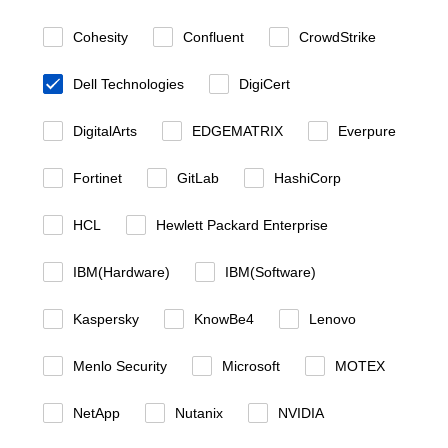
Cohesity
Confluent
CrowdStrike
Dell Technologies
DigiCert
DigitalArts
EDGEMATRIX
Everpure
Fortinet
GitLab
HashiCorp
HCL
Hewlett Packard Enterprise
IBM(Hardware)
IBM(Software)
Kaspersky
KnowBe4
Lenovo
Menlo Security
Microsoft
MOTEX
NetApp
Nutanix
NVIDIA