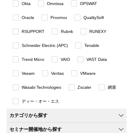
Okta
Omnissa
OPSWAT
Oracle
Proxmox
QualitySoft
RSUPPORT
Rubrik
RUNEXY
Schneider Electric (APC)
Tenable
Trend Micro
VAIO
VAST Data
Veeam
Veritas
VMware
Wasabi Technologies
Zscaler
網屋
ディー・オー・エス
カテゴリから探す
セミナー開催地から探す