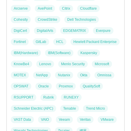
Arcserve
AvePoint
Citrix
Cloudflare
Cohesity
CrowdStrike
Dell Technologies
DigiCert
DigitalArts
EDGEMATRIX
Everpure
Fortinet
GitLab
HCL
Hewlett Packard Enterprise
IBM(Hardware)
IBM(Software)
Kaspersky
KnowBe4
Lenovo
Menlo Security
Microsoft
MOTEX
NetApp
Nutanix
Okta
Omnissa
OPSWAT
Oracle
Proxmox
QualitySoft
RSUPPORT
Rubrik
RUNEXY
Schneider Electric (APC)
Tenable
Trend Micro
VAST Data
VAIO
Veeam
Veritas
VMware
Wasabi Technologies
Zscaler
網屋