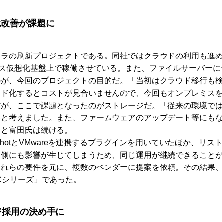
境改善が課題に
フラの刷新プロジェクトである。同社ではクラウドの利用も進
オンプレミス仮想化基盤上で稼働させている。また、ファイルサーバ
のが、今回のプロジェクトの目的だ。「当初はクラウド移行も
ウド化するとコストが見合いませんので、今回もオンプレミス
だが、ここで課題となったのがストレージだ。「従来の環境で
いと考えました。また、ファームウェアのアップデート等にも
」と富田氏は続ける。
shotとVMwareを連携するプラグインを用いていたほか、リ
ー側にも影響が生じてしまうため、同じ運用が継続できること
これらの要件を元に、複数のベンダーに提案を依頼。その結果
//Cシリーズ」であった。
レージ採用の決め手に