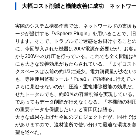
大幅コスト削減と機能改善に成功 ネットワ
実際のシステム構築作業では、ネットワールドの支援も
ージが提供する『vSphere Plugin』を用いる
ります。そこで、トラブルでご迷惑をお掛けすること
に、今回導入された機器は200V電源が必要だが、お客
から200Vへの昇圧を行っている。これでも全く問題は
にも大きな改善効果がもたらされている。「まずコスト
クスペースは以前の約1/3に減少。電力消費量が少な
も、専用運用監視ツール「Pure1」で効率的に行え
さらに見逃せないのが、圧縮・重複排除機能の効果だ。フ
せたトータルでも、約60％の容量削減を実現している。ま
であってもデータ削除が行えなくなる。「本機能の利
の重要データを保護したい」と富田氏は語る。
大きな成果を上げた今回のプロジェクトだが、同社で
がありますので、適材適所で使い分けて最適な環境を
望を述べた。