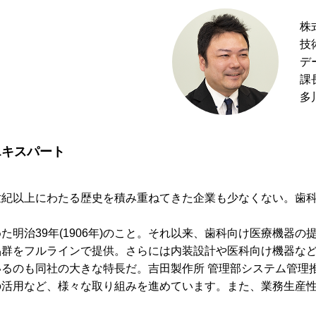
株
技
デ
課
多
エキスパート
世紀以上にわたる歴史を積み重ねてきた企業も少なくない。歯
明治39年(1906年)のこと。それ以来、歯科向け医療機器
品群をフルラインで提供。さらには内装設計や医科向け機器な
のも同社の大きな特長だ。吉田製作所 管理部システム管理推進
活用など、様々な取り組みを進めています。また、業務生産性