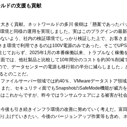
ールドの支援も貢献
大きく貢献。ネットワールドの多川 俊樹は「懸案であったバ
ことで、旧環境と同様の運用を実現しました。実はこのプラグイン
のないよう、社内の検証環境でしっかり検証した上で、お客さ
さま環境で利用できるのは100V電源のみであった。そこでUP
生じておらず、2025年1月の本番稼働以来、トラブルなく稼
面では、他社製品と比較して10年間分のコストを約30％削減
いので、データセンターの電源も移行前の半分に減らしました」
ているとのことだ。
ァイルサーバー領域では約40％、VMwareデータストア領
た、セキュリティ面でもSnapshotのSafeMode機能が
用はこれからですが、昨今ではランサムウェアによる被害が社
は今後も引き続きインフラ環境の改善に努めていく考えだ。富
創り上げていきたい。今後のバージョンアップ作業等も含め、