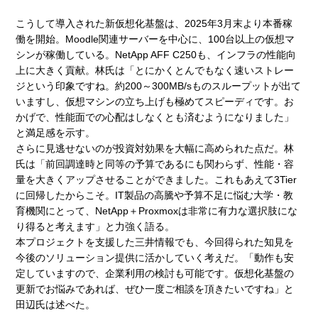
こうして導入された新仮想化基盤は、2025年3月末より本番稼
働を開始。Moodle関連サーバーを中心に、100台以上の仮想マ
シンが稼働している。NetApp AFF C250も、インフラの性能向
上に大きく貢献。林氏は「とにかくとんでもなく速いストレー
ジという印象ですね。約200～300MB/sものスループットが出て
いますし、仮想マシンの立ち上げも極めてスピーディです。お
かげで、性能面での心配はしなくとも済むようになりました」
と満足感を示す。
さらに見逃せないのが投資対効果を大幅に高められた点だ。林
氏は「前回調達時と同等の予算であるにも関わらず、性能・容
量を大きくアップさせることができました。これもあえて3Tier
に回帰したからこそ。IT製品の高騰や予算不足に悩む大学・教
育機関にとって、NetApp＋Proxmoxは非常に有力な選択肢にな
り得ると考えます」と力強く語る。
本プロジェクトを支援した三井情報でも、今回得られた知見を
今後のソリューション提供に活かしていく考えだ。「動作も安
定していますので、企業利用の検討も可能です。仮想化基盤の
更新でお悩みであれば、ぜひ一度ご相談を頂きたいですね」と
田辺氏は述べた。