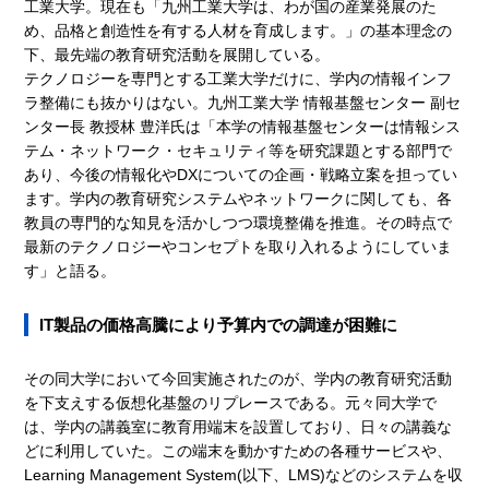
工業大学。現在も「九州工業大学は、わが国の産業発展のた
め、品格と創造性を有する人材を育成します。」の基本理念の
下、最先端の教育研究活動を展開している。
テクノロジーを専門とする工業大学だけに、学内の情報インフ
ラ整備にも抜かりはない。九州工業大学 情報基盤センター 副セ
ンター長 教授林 豊洋氏は「本学の情報基盤センターは情報シス
テム・ネットワーク・セキュリティ等を研究課題とする部門で
あり、今後の情報化やDXについての企画・戦略立案を担ってい
ます。学内の教育研究システムやネットワークに関しても、各
教員の専門的な知見を活かしつつ環境整備を推進。その時点で
最新のテクノロジーやコンセプトを取り入れるようにしていま
す」と語る。
IT製品の価格高騰により予算内での調達が困難に
その同大学において今回実施されたのが、学内の教育研究活動
を下支えする仮想化基盤のリプレースである。元々同大学で
は、学内の講義室に教育用端末を設置しており、日々の講義な
どに利用していた。この端末を動かすための各種サービスや、
Learning Management System(以下、LMS)などのシステムを収