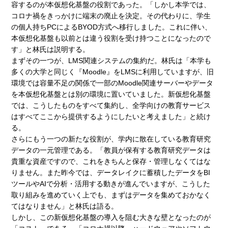
容するのが本仮想化基盤の役割であった。「しかし本学では、
コロナ禍をきっかけに端末の廃止を決定。その代わりに、学生
の個人持ちPCによるBYOD方式へ移行しました。これに伴い、
本仮想化基盤も以前とは違う役割を受け持つことになったので
す」と林氏は説明する。
まずその一つが、LMS関連システムの集約だ。林氏は「本学も
多くの大学と同じく『Moodle』をLMSに利用していますが、旧
環境では容量不足の関係で一部のMoodle関連サーバーやデータ
を本仮想化基盤とは別の環境に置いていました。新仮想化基盤
では、こうしたものをすべて集約し、全学向けの教育サービス
はすべてここから提供するようにしたいと考えました」と続け
る。
さらにもう一つの新たな役割が、学内に散在している教育研究
データの一元管理である。「教員が保有する教育研究データは
貴重な資産ですので、これをきちんと保存・管理しなくてはな
りません。また昨今では、データレイクに蓄積したデータをBI
ツールやAIで分析・活用する動きが進んでいますが、こうした
取り組みを進めていく上でも、まずはデータを集めておかなく
てはなりません」と林氏は語る。
しかし、この新仮想化基盤の導入を阻む大きな壁となったのが