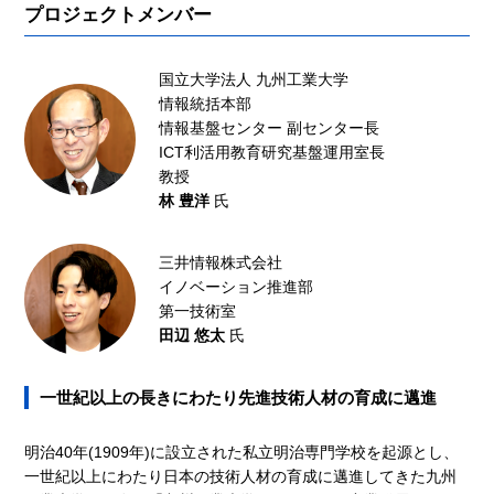
プロジェクトメンバー
国立大学法人 九州工業大学
情報統括本部
情報基盤センター 副センター長
ICT利活用教育研究基盤運用室長
教授
林 豊洋
氏
三井情報株式会社
イノベーション推進部
第一技術室
田辺 悠太
氏
一世紀以上の長きにわたり先進技術人材の育成に邁進
明治40年(1909年)に設立された私立明治専門学校を起源とし、
一世紀以上にわたり日本の技術人材の育成に邁進してきた九州