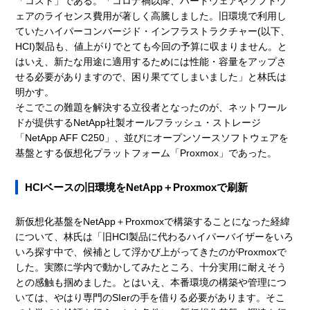
「コスト」である。「コロナ禍以降、ハードウェアやソフトウ
ェアのライセンス費用が著しく高騰しました。旧環境で利用し
ていたハイパーコンバージド・インフラストラクチャー(以下、
HCI)製品も、値上がりでとても今回の予算に収まりません。と
はいえ、新たな用途に適用するためには性能・容量をアップさ
せる必要がありますので、困り果ててしまいました」と林氏は
明かす。
そこでこの難題を解決する立役者となったのが、ネットワール
ドが提供するNetApp社製オールフラッシュ・ストレージ
「NetApp AFF C250」、並びにオープンソースソフトウェアを
基盤とする仮想化プラットフォーム「Proxmox」であった。
HCIベースの旧環境をNetApp＋Proxmoxで刷新
新仮想化基盤をNetApp＋Proxmoxで構築することになった経緯
について、林氏は「旧HCI製品に代わるハイパーバイザーをいろ
いろ探す中で、候補として浮かび上がってきたのがProxmoxで
した。実際に学内で動かしてみたところ、十分実用に耐えそう
との感触も掴めました。とはいえ、本番環境の構築や管理につ
いては、やはり専門のSIerの手を借りる必要があります。そこ