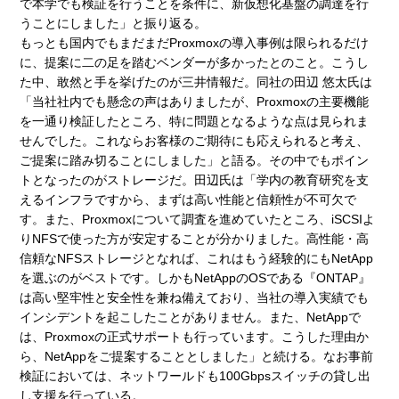
で本学でも検証を行うことを条件に、新仮想化基盤の調達を行
うことにしました」と振り返る。
もっとも国内でもまだまだProxmoxの導入事例は限られるだけ
に、提案に二の足を踏むベンダーが多かったとのこと。こうし
た中、敢然と手を挙げたのが三井情報だ。同社の田辺 悠太氏は
「当社社内でも懸念の声はありましたが、Proxmoxの主要機能
を一通り検証したところ、特に問題となるような点は見られま
せんでした。これならお客様のご期待にも応えられると考え、
ご提案に踏み切ることにしました」と語る。その中でもポイン
トとなったのがストレージだ。田辺氏は「学内の教育研究を支
えるインフラですから、まずは高い性能と信頼性が不可欠で
す。また、Proxmoxについて調査を進めていたところ、iSCSIよ
りNFSで使った方が安定することが分かりました。高性能・高
信頼なNFSストレージとなれば、これはもう経験的にもNetApp
を選ぶのがベストです。しかもNetAppのOSである『ONTAP』
は高い堅牢性と安全性を兼ね備えており、当社の導入実績でも
インシデントを起こしたことがありません。また、NetAppで
は、Proxmoxの正式サポートも行っています。こうした理由か
ら、NetAppをご提案することとしました」と続ける。なお事前
検証においては、ネットワールドも100Gbpsスイッチの貸し出
し支援を行っている。