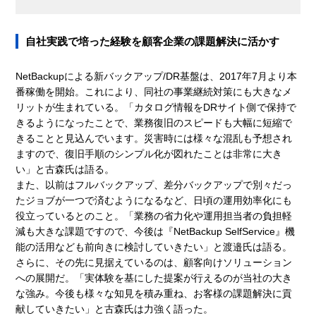
自社実践で培った経験を顧客企業の課題解決に活かす
NetBackupによる新バックアップ/DR基盤は、2017年7月より本
番稼働を開始。これにより、同社の事業継続対策にも大きなメ
リットが生まれている。「カタログ情報をDRサイト側で保持で
きるようになったことで、業務復旧のスピードも大幅に短縮で
きることと見込んでいます。災害時には様々な混乱も予想され
ますので、復旧手順のシンプル化が図れたことは非常に大き
い」と古森氏は語る。
また、以前はフルバックアップ、差分バックアップで別々だっ
たジョブが一つで済むようになるなど、日頃の運用効率化にも
役立っているとのこと。「業務の省力化や運用担当者の負担軽
減も大きな課題ですので、今後は『NetBackup SelfService』機
能の活用なども前向きに検討していきたい」と渡邉氏は語る。
さらに、その先に見据えているのは、顧客向けソリューション
への展開だ。「実体験を基にした提案が行えるのが当社の大き
な強み。今後も様々な知見を積み重ね、お客様の課題解決に貢
献していきたい」と古森氏は力強く語った。