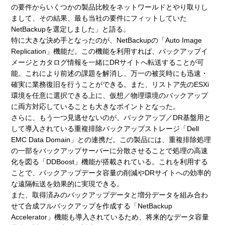
の要件からいくつかの製品比較をネットワールドとやり取りし
まして、その結果、最も当社の要件にフィットしていた
NetBackupを選定しました」と語る。
特に大きな決め手となったのが、NetBackupの「Auto Image
Replication」機能だ。この機能を利用すれば、バックアップイ
メージとカタログ情報を一緒にDRサイトへ転送することが可
能。これにより前述の課題を解消し、万一の被災時にも迅速・
確実に業務復旧を行うことができる。また、リストア先のESXi
環境を任意に選択できる上に、仮想／物理環境のバックアップ
に両方対応していることも大きなポイントとなった。
さらに、もう一つ見逃せないのが、バックアップ／DR基盤用と
して導入されている重複排除バックアップストレージ「Dell
EMC Data Domain」との連携だ。この製品には、重複排除処理
の一部をバックアップサーバーに分散させることで処理の高速
化を図る「DDBoost」機能が搭載されている。これを利用する
ことで、バックアップデータ容量の削減やDRサイトへの効率的
な遠隔転送を効果的に実現できる。
また、取得済みのバックアップデータと増分データを組み合わ
せて合成フルバックアップを作成する「NetBackup
Accelerator」機能も導入されているため、将来的なデータ容量