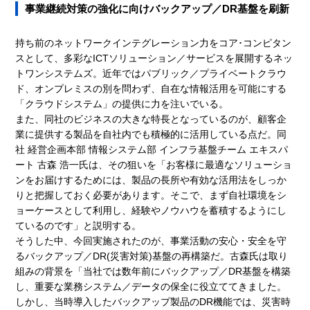
事業継続対策の強化に向けバックアップ／DR基盤を刷新
持ち前のネットワークインテグレーション力をコア･コンピタン
スとして、多彩なICTソリューション／サービスを展開するネッ
トワンシステムズ。近年ではパブリック／プライベートクラウ
ド、オンプレミスの別を問わず、自在な情報活用を可能にする
「クラウドシステム」の提供に力を注いでいる。
また、同社のビジネスの大きな特長となっているのが、顧客企
業に提供する製品を自社内でも積極的に活用している点だ。同
社 経営企画本部 情報システム部 インフラ基盤チーム エキスパ
ート 古森 浩一氏は、その狙いを「お客様に最適なソリューショ
ンをお届けするためには、製品の長所や有効な活用法をしっか
りと把握しておく必要があります。そこで、まず自社環境をシ
ョーケースとして利用し、経験やノウハウを蓄積するようにし
ているのです」と説明する。
そうした中、今回実施されたのが、事業活動の安心・安全を守
るバックアップ／DR(災害対策)基盤の再構築だ。古森氏は取り
組みの背景を「当社では数年前にバックアップ／DR基盤を構築
し、重要な業務システム／データの保全に役立ててきました。
しかし、当時導入したバックアップ製品のDR機能では、災害時