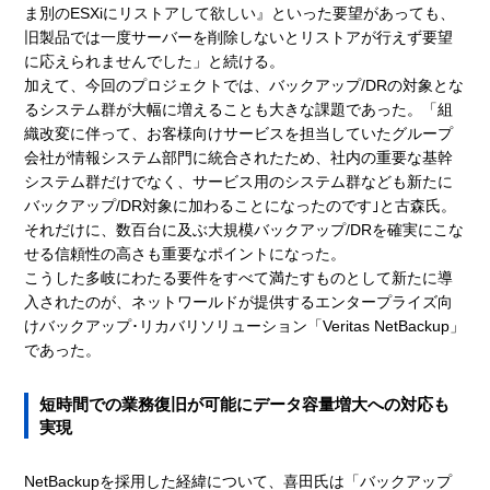
ま別のESXiにリストアして欲しい』といった要望があっても、
旧製品では一度サーバーを削除しないとリストアが行えず要望
に応えられませんでした」と続ける。
加えて、今回のプロジェクトでは、バックアップ/DRの対象とな
るシステム群が大幅に増えることも大きな課題であった。「組
織改変に伴って、お客様向けサービスを担当していたグループ
会社が情報システム部門に統合されたため、社内の重要な基幹
システム群だけでなく、サービス用のシステム群なども新たに
バックアップ/DR対象に加わることになったのです｣と古森氏。
それだけに、数百台に及ぶ大規模バックアップ/DRを確実にこな
せる信頼性の高さも重要なポイントになった。
こうした多岐にわたる要件をすべて満たすものとして新たに導
入されたのが、ネットワールドが提供するエンタープライズ向
けバックアップ･リカバリソリューション「Veritas NetBackup」
であった。
短時間での業務復旧が可能にデータ容量増大への対応も
実現
NetBackupを採用した経緯について、喜田氏は「バックアップ