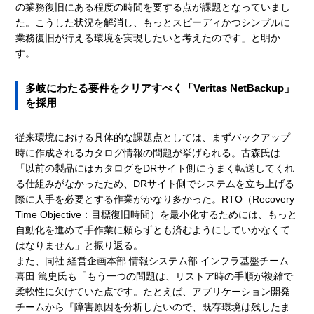
の業務復旧にある程度の時間を要する点が課題となっていまし
た。こうした状況を解消し、もっとスピーディかつシンプルに
業務復旧が行える環境を実現したいと考えたのです」と明か
す。
多岐にわたる要件をクリアすべく「Veritas NetBackup」
を採用
従来環境における具体的な課題点としては、まずバックアップ
時に作成されるカタログ情報の問題が挙げられる。古森氏は
「以前の製品にはカタログをDRサイト側にうまく転送してくれ
る仕組みがなかったため、DRサイト側でシステムを立ち上げる
際に人手を必要とする作業がかなり多かった。RTO（Recovery
Time Objective：目標復旧時間）を最小化するためには、もっと
自動化を進めて手作業に頼らずとも済むようにしていかなくて
はなりません」と振り返る。
また、同社 経営企画本部 情報システム部 インフラ基盤チーム
喜田 篤史氏も「もう一つの問題は、リストア時の手順が複雑で
柔軟性に欠けていた点です。たとえば、アプリケーション開発
チームから『障害原因を分析したいので、既存環境は残したま