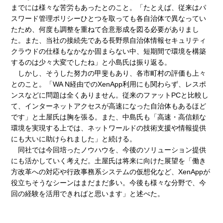
までには様々な苦労もあったとのこと。「たとえば、従来はパ
スワード管理ポリシーひとつを取っても各自治体で異なってい
たため、何度も調整を重ねて合意形成を図る必要がありまし
た。また、当社の接続先である長野県自治体情報セキュリティ
クラウドの仕様もなかなか固まらない中、短期間で環境を構築
するのは少々大変でしたね」と小島氏は振り返る。
しかし、そうした努力の甲斐もあり、各市町村の評価も上々
とのこと。「WA N経由でのXenApp利用にも関わらず、レスポ
ンスなどに問題は全くありません。従来のファットPCと比較し
て、インターネットアクセスが高速になった自治体もあるほど
です」と土屋氏は胸を張る。また、中島氏も「高速・高信頼な
環境を実現する上では、ネットワールドの技術支援や情報提供
にも大いに助けられました」と続ける。
同社では今回培ったノウハウを、今後のソリューション提供
にも活かしていく考えだ。土屋氏は将来に向けた展望を「働き
方改革への対応や行政事務系システムの仮想化など、XenAppが
役立ちそうなシーンはまだまだ多い。今後も様々な分野で、今
回の経験を活用できればと思います」と述べた。