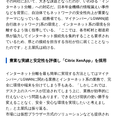
その同社において、大きな課題となったのが、いわゆる「イン
ターネット分離」への対応だ。日本年金機構の情報漏えい事件
などを背景に、自治体でもネットワークの安全性向上が重要な
テーマになっている。総務省でも、マイナンバー／LGWAN(総
合行政ネットワーク)系の環境と、インターネット系の環境を分
離するよう強く指導している。「ここでは、各市町村と都道府
県が協力してインターネット接続先を集約することも要求され
ているため、県との接続を担当する当社が任に就くこととなっ
たのです」と土屋氏は続ける。
豊富な実績と安定性を評価し「Citrix XenApp」を採用
インターネット分離を最も簡単に実現する方法としてはマイナ
ンバー／LGWANに関わる業務とインターネット系の業務で、完
全に環境や端末を分けてしまう手もある。「しかしこれでは、
デスク上のスペースが圧迫されてしまう上に、業務が効率的に
行えないという問題もあります。できるだけ現状の使い勝手を
変えることなく、安全・安心な環境を実現したいと考えまし
た」と土屋氏は振り返る。
市場には仮想ブラウザー方式のソリューションなども提供され