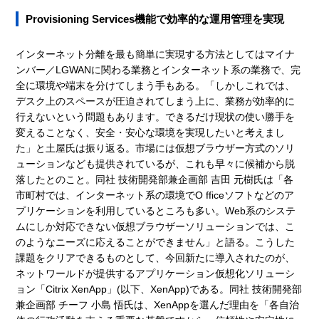
Provisioning Services機能で効率的な運用管理を実現
インターネット分離を最も簡単に実現する方法としてはマイナ
ンバー／LGWANに関わる業務とインターネット系の業務で、完
全に環境や端末を分けてしまう手もある。「しかしこれでは、
デスク上のスペースが圧迫されてしまう上に、業務が効率的に
行えないという問題もあります。できるだけ現状の使い勝手を
変えることなく、安全・安心な環境を実現したいと考えまし
た」と土屋氏は振り返る。市場には仮想ブラウザー方式のソリ
ューションなども提供されているが、これも早々に候補から脱
落したとのこと。同社 技術開発部兼企画部 吉田 元樹氏は「各
市町村では、インターネット系の環境でO fficeソフトなどのア
プリケーションを利用しているところも多い。Web系のシステ
ムにしか対応できない仮想ブラウザーソリューションでは、こ
のようなニーズに応えることができません」と語る。こうした
課題をクリアできるものとして、今回新たに導入されたのが、
ネットワールドが提供するアプリケーション仮想化ソリューシ
ョン「Citrix XenApp」(以下、XenApp)である。同社 技術開発部
兼企画部 チーフ 小島 悟氏は、XenAppを選んだ理由を「各自治