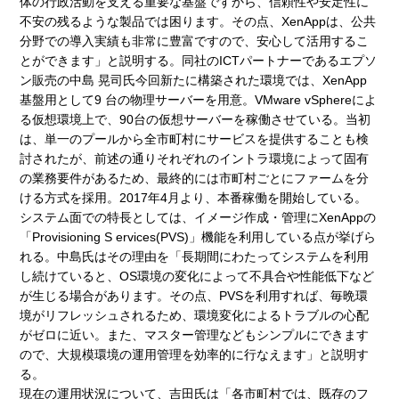
体の行政活動を支える重要な基盤ですから、信頼性や安定性に
不安の残るような製品では困ります。その点、XenAppは、公共
分野での導入実績も非常に豊富ですので、安心して活用するこ
とができます」と説明する。同社のICTパートナーであるエプソ
ン販売の中島 晃司氏今回新たに構築された環境では、XenApp
基盤用として9 台の物理サーバーを用意。VMware vSphereによ
る仮想環境上で、90台の仮想サーバーを稼働させている。当初
は、単一のプールから全市町村にサービスを提供することも検
討されたが、前述の通りそれぞれのイントラ環境によって固有
の業務要件があるため、最終的には市町村ごとにファームを分
ける方式を採用。2017年4月より、本番稼働を開始している。
システム面での特長としては、イメージ作成・管理にXenAppの
「Provisioning S ervices(PVS)」機能を利用している点が挙げら
れる。中島氏はその理由を「長期間にわたってシステムを利用
し続けていると、OS環境の変化によって不具合や性能低下など
が生じる場合があります。その点、PVSを利用すれば、毎晩環
境がリフレッシュされるため、環境変化によるトラブルの心配
がゼロに近い。また、マスター管理などもシンプルにできます
ので、大規模環境の運用管理を効率的に行なえます」と説明す
る。
現在の運用状況について、吉田氏は「各市町村では、既存のフ