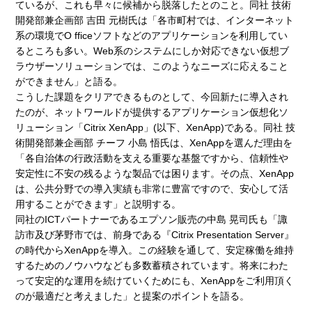
ているが、これも早々に候補から脱落したとのこと。同社 技術
開発部兼企画部 吉田 元樹氏は「各市町村では、インターネット
系の環境でO fficeソフトなどのアプリケーションを利用してい
るところも多い。Web系のシステムにしか対応できない仮想ブ
ラウザーソリューションでは、このようなニーズに応えること
ができません」と語る。
こうした課題をクリアできるものとして、今回新たに導入され
たのが、ネットワールドが提供するアプリケーション仮想化ソ
リューション「Citrix XenApp」(以下、XenApp)である。同社 技
術開発部兼企画部 チーフ 小島 悟氏は、XenAppを選んだ理由を
「各自治体の行政活動を支える重要な基盤ですから、信頼性や
安定性に不安の残るような製品では困ります。その点、XenApp
は、公共分野での導入実績も非常に豊富ですので、安心して活
用することができます」と説明する。
同社のICTパートナーであるエプソン販売の中島 晃司氏も「諏
訪市及び茅野市では、前身である『Citrix Presentation Server』
の時代からXenAppを導入。この経験を通して、安定稼働を維持
するためのノウハウなども多数蓄積されています。将来にわた
って安定的な運用を続けていくためにも、XenAppをご利用頂く
のが最適だと考えました」と提案のポイントを語る。