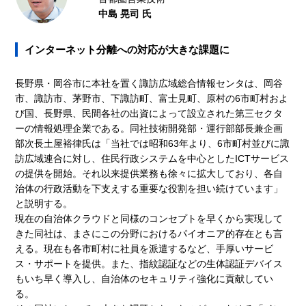
中島 晃司 氏
インターネット分離への対応が大きな課題に
長野県・岡谷市に本社を置く諏訪広域総合情報センタは、岡谷
市、諏訪市、茅野市、下諏訪町、富士見町、原村の6市町村およ
び国、長野県、民間各社の出資によって設立された第三セクタ
ーの情報処理企業である。同社技術開発部・運行部部長兼企画
部次長土屋裕律氏は「当社では昭和63年より、6市町村並びに諏
訪広域連合に対し、住民行政システムを中心としたICTサービス
の提供を開始。それ以来提供業務も徐々に拡大しており、各自
治体の行政活動を下支えする重要な役割を担い続けています」
と説明する。
現在の自治体クラウドと同様のコンセプトを早くから実現して
きた同社は、まさにこの分野におけるパイオニア的存在とも言
える。現在も各市町村に社員を派遣するなど、手厚いサービ
ス・サポートを提供。また、指紋認証などの生体認証デバイス
もいち早く導入し、自治体のセキュリティ強化に貢献してい
る。