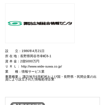
設 立：1986年4月21日
所 在 地：長野県岡谷市幸町8-1
資 本 金：2億5000万円
Ｕ Ｒ Ｌ：
http://www.wide-suwa.co.jp/
業 種：情報サービス業
事業概要： 諏訪地方6市町村および国・長野県・民間企業の出
資により設立された情報処理企業