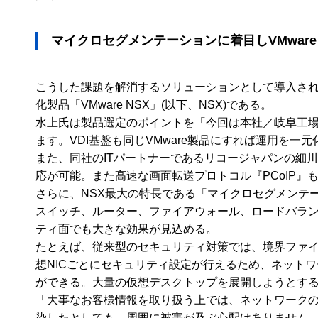
マイクロセグメンテーションに着目しVMware
こうした課題を解消するソリューションとして導入されたのが
化製品「VMware NSX」(以下、NSX)である。
水上氏は製品選定のポイントを「今回は本社／岐阜工場
ます。VDI基盤も同じVMware製品にすれば運用を
また、同社のITパートナーであるリコージャパンの細川卓矢氏も「
応が可能。また高速な画面転送プロトコル『PCoIP
さらに、NSX最大の特長である「マイクロセグメンテ
スイッチ、ルーター、ファイアウォール、ロードバラ
ティ面でも大きな効果が見込める。
たとえば、従来型のセキュリティ対策では、境界ファイ
想NICごとにセキュリティ設定が行えるため、ネット
ができる。大量の仮想デスクトップを展開しようとす
「大事なお客様情報を取り扱う上では、ネットワークの
染したとしても、周囲に被害が及ぶ心配はありません