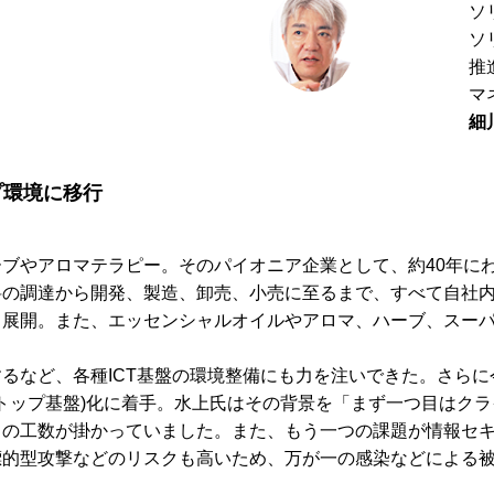
ソ
ソ
推
マ
細
プ環境に移行
ブやアロマテラピー。そのパイオニア企業として、約40年に
料の調達から開発、製造、卸売、小売に至るまで、すべて自社
く展開。また、エッセンシャルオイルやアロマ、ハーブ、スー
るなど、各種ICT基盤の環境整備にも力を注いできた。さらに
クトップ基盤)化に着手。水上氏はその背景を「まず一つ目はク
くの工数が掛かっていました。また、もう一つの課題が情報セ
標的型攻撃などのリスクも高いため、万が一の感染などによる