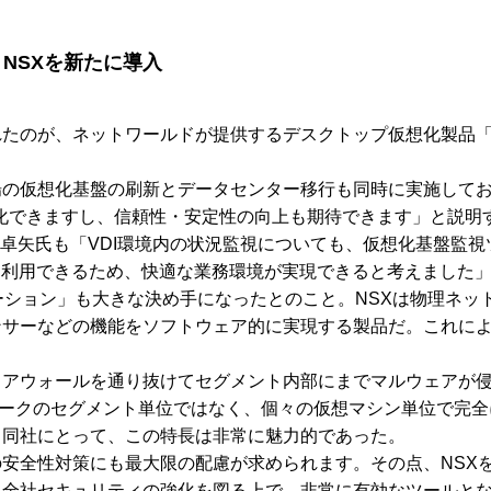
 NSXを新たに導入
、ネットワールドが提供するデスクトップ仮想化製品「VMware 
の仮想化基盤の刷新とデータセンター移行も同時に実施しており
一元化できますし、信頼性・安定性の向上も期待できます」と説明
VDI環境内の状況監視についても、仮想化基盤監視ツール『VMwarevR
』も利用できるため、快適な業務環境が実現できると考えました
ーション」も大きな決め手になったとのこと。NSXは物理ネッ
ンサーなどの機能をソフトウェア的に実現する製品だ。これに
アウォールを通り抜けてセグメント内部にまでマルウェアが侵
ワークのセグメント単位ではなく、個々の仮想マシン単位で完全
る同社にとって、この特長は非常に魅力的であった。
安全性対策にも最大限の配慮が求められます。その点、NSX
。全社セキュリティの強化を図る上で、非常に有効なツールと