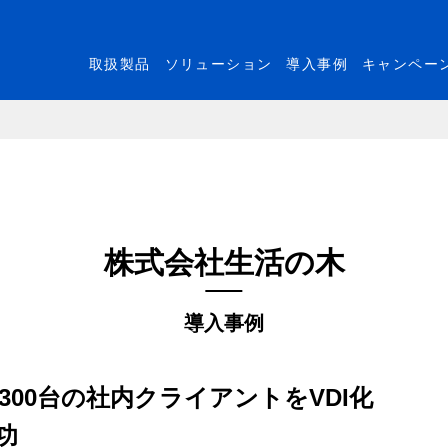
取扱製品
ソリューション
導入事例
キャンペー
株式会社生活の木
導入事例
onで約300台の社内クライアントをVDI化
功