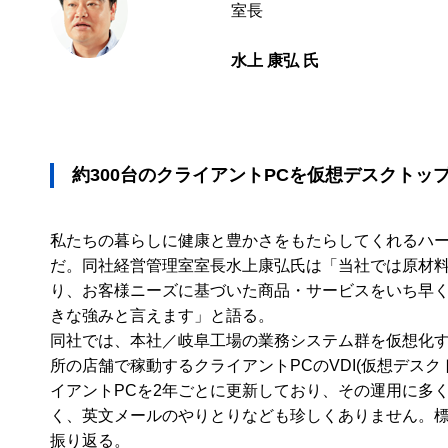
室長
水上 康弘 氏
約300台のクライアントPCを仮想デスクトッ
私たちの暮らしに健康と豊かさをもたらしてくれるハー
だ。同社経営管理室室長水上康弘氏は「当社では原材
り、お客様ニーズに基づいた商品・サービスをいち早
きな強みと言えます」と語る。
同社では、本社／岐阜工場の業務システム群を仮想化す
所の店舗で稼動するクライアントPCのVDI(仮想デス
イアントPCを2年ごとに更新しており、その運用に多
く、英文メールのやりとりなども珍しくありません。
振り返る。