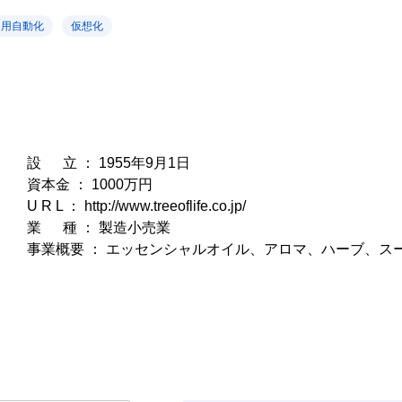
運用自動化
仮想化
設 立 ： 1955年9月1日
資本金 ： 1000万円
U R L ：
http://www.treeoflife.co.jp/
業 種 ： 製造小売業
事業概要 ： エッセンシャルオイル、アロマ、ハーブ、ス