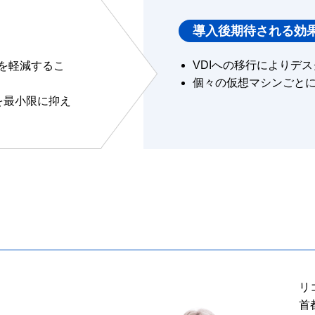
導入後期待される効
VDIへの移行によりデ
を軽減するこ
個々の仮想マシンごと
を最小限に抑え
リ
首