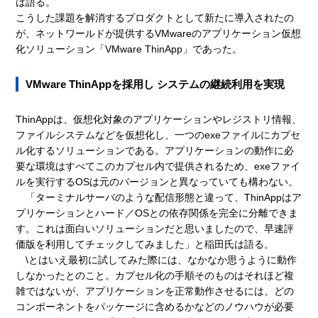
は語る。
こうした課題を解消するプロダクトとして新たに導入されたの
が、ネットワールドが提供するVMwareのアプリケーション仮想
化ソリューション「VMware ThinApp」であった。
VMware ThinAppを採用し システムの継続利用を実現
ThinAppは、仮想化対象のアプリケーションやレジストリ情報、
ファイルシステムなどを仮想化し、一つのexeファイルにカプセ
ル化するソリューションである。アプリケーションの動作に必
要な環境はすべてこのカプセル内で提供されるため、exeファイ
ルを実行するOSは元のバージョンと異なっていても構わない。
「ターミナルサーバのような配信形態と違って、ThinAppはア
プリケーションとハード／OSとの依存関係を完全に分離できま
す。これは面白いソリューションだと思いましたので、早速評
価版を利用してチェックしてみました」と稲田氏は語る。
\とはいえ最初に試してみた際には、なかなか思うように動作
しなかったとのこと。カプセル化の手順そのものはそれほど複
雑ではないが、アプリケーションを正常動作させるには、どの
コンポーネントをパッケージに含めるかなどのノウハウが必要