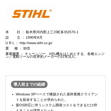
本 社 ： 栃木県河内郡上三川町多功2570-1
設 立 ： 1990年8月
U R L ：
http://www.stihl.co.jp/
業 種 ： 卸売
事業概要 ： チェーンソー、刈払機をはじめとする、各種エンジ
ン／電動ツールの世界的メーカーの日本法人。
導入前までの経緯
Windows XPベースで構築された基幹業務クライアン
トを延命することが求められた。
新OS対応に伴うシステム開発コストをできるだけ抑
えることが課題となった。