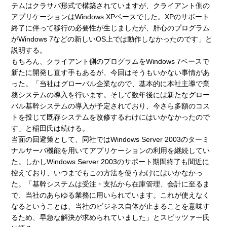
テムはクラサバ形式で構築されていますが、クライアント側の
アプリケーションはWindows XPベースでした。XPのサポート
終了に伴って移行の必要性が生じましたが、肝心のプログラム
がWindows 7などの新しいOS上では動作しなかったのです」と
説明する。
もちろん、クライアント側のプログラムをWindows 7ベースで
新たに開発し直す手もあるが、今回はそうもいかない事情があ
った。「当社はグローバル企業なので、基本的に本社主導で業
務システムの導入を行います。そして数年後には新たなグロー
バル基幹システムの導入が予定されており、今さら多額のコス
トを投じて既存システムを改修するわけにはいかなかったので
す」と稲田氏は続ける。
当面の回避策として、同社ではWindows Server 2003のターミ
ナルサーバ機能を用いてアプリケーションの利用を継続してい
た。しかしWindows Server 2003のサポート期間終了も間近に
控えており、いつまでもこの方法を使うわけにはいかなかっ
た。「基幹システムは受注・支払から在庫管理、会計に至るま
で、当社のあらゆる業務に用いられています。これが使えなく
なるということは、当社のビジネス自体が止まることを意味す
るため、早急な解決が求められていました」とスピッツァー氏