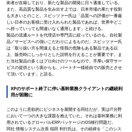
術者が在籍しており、新たな製品の開発に日々邁進している。
また、高品質な製品を生み出す上では、日本市場の果たす役割
も大きいとのこと。スピッツァー氏は「品質への評価が一番厳
しい日本のお客様に受け入れられた製品であれば、世界中どこ
へ持っていっても間違いなく通用します」と続ける。
製品の流通ルートを代理店や専門店に絞っているのも、自社製
品／サービスへの強いこだわりによるものだ。スピッツァー氏
は「取り扱い方を間違えると怪我の危険もある製品である以
上、販売時にしっかりとした説明を行えることが重要です。ま
た当社製品の多くはプロ向けのツールなので、手厚い保守サー
ビスの提供という面からも、パートナー様経由での販売とさせ
て頂いています」と語る。
XPのサポート終了に伴い基幹業務クライアントの継続利
用が困難に
このように意欲的にビジネスを展開する同社だが、実はIT分野
において一つの大きな課題を抱えていた。それは基幹業務に利
用されているグローバルERPパッケージのOS移行問題だ。
同社 情報システム次長 稲田 利行氏は、その経緯を「このシス