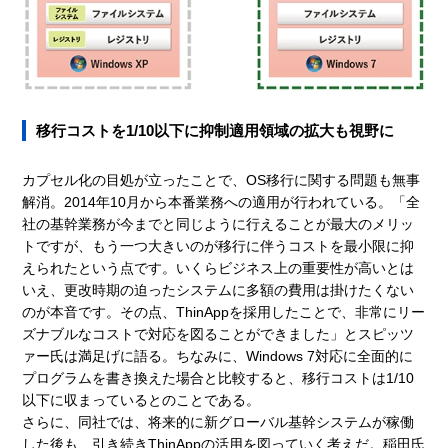
移行コストを1/10以下に抑制適用領域の拡大も視野に
カプセル化の目処が立ったことで、OS移行に関する問題も無事
解消。2014年10月から本番業務への適用が行われている。「全
社の基幹業務が今までと同じように行えることが最大のメリッ
トですが、もう一つ大きいのが移行に伴うコストを最小限に抑
えられたという点です。いくらビジネス上の重要性が高いとは
いえ、更改時期の迫ったシステムに多額の費用は掛けたくない
のが本音です。その点、ThinAppを採用したことで、非常にリー
ズナブルなコストで対応を図ることができました」とスピッツ
ァー氏は満足げに語る。ちなみに、Windows 7対応に全面的に
プログラムを書き換えた場合と比較すると、移行コストは1/10
以下に収まっているとのことである。
さらに、同社では、将来的に新グローバル基幹システムが稼働
した後も、引き続きThinAppの活用を図っていく考えだ。稲田氏