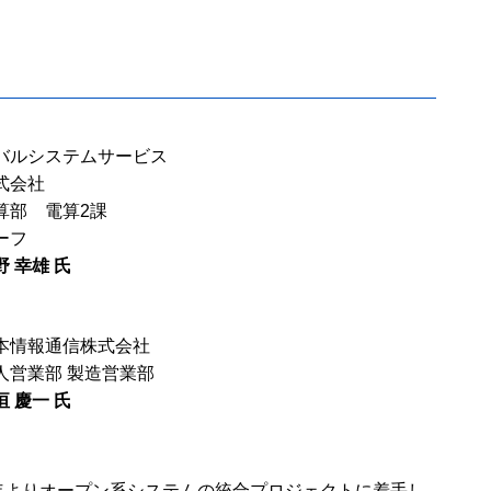
バルシステムサービス
式会社
算部 電算2課
ーフ
野 幸雄 氏
本情報通信株式会社
人営業部 製造営業部
垣 慶一 氏
5年よりオープン系システムの統合プロジェクトに着手し