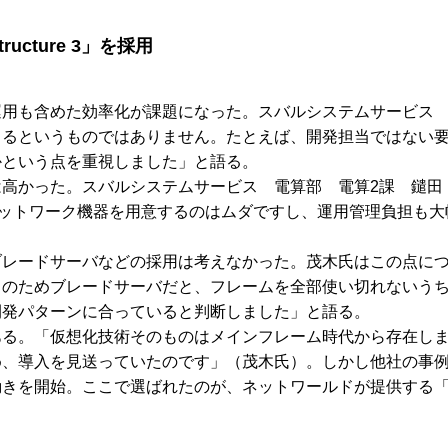
ucture 3」を採用
用も含めた効率化が課題になった。スバルシステムサービス 
きるというものではありません。たとえば、開発担当ではない
かという点を重視しました」と語る。
高かった。スバルシステムサービス 電算部 電算2課 鑓田
ネットワーク機器を用意するのはムダですし、運用管理負担も
ブレードサーバなどの採用は考えなかった。茂木氏はこの点に
このためブレードサーバだと、フレームを全部使い切れないう
開発パターンに合っていると判断しました」と語る。
ある。「仮想化技術そのものはメインフレーム時代から存在し
め、導入を見送っていたのです」（茂木氏）。しかし他社の事
。ここで選ばれたのが、ネットワールドが提供する「VMware Inf