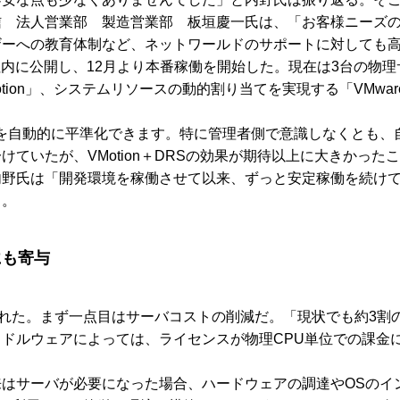
信 法人営業部 製造営業部 板垣慶一氏は、「お客様ニーズ
ザーへの教育体制など、ネットワールドのサポートに対しても
内に公開し、12月より本番稼働を開始した。現在は3台の物理サーバ上
tion」、システムリソースの動的割り当てを実現する「VMware
バ負荷を自動的に平準化できます。特に管理者側で意識しなくと
ていたが、VMotion＋DRSの効果が期待以上に大きかった
野氏は「開発環境を稼働させて以来、ずっと安定稼働を続けて
る。
にも寄与
らされた。まず一点目はサーバコストの削減だ。「現状でも約3割
ドルウェアによっては、ライセンスが物理CPU単位での課金
はサーバが必要になった場合、ハードウェアの調達やOSのイ