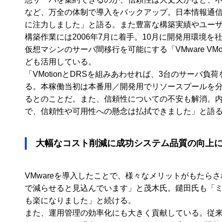
など、万全の体制で導入をバックアップ。日本情報通
に注力しました」と語る。また豊富な構築実績やユー
構築作業には2006年7月に着手。10月に開発用環境を社
仮想マシンのサーバ間移行を可能にする「VMware VMo
ども活用している。
「VMotionとDRSを組みあわせれば、3台のサー
る。本稼働当初は本番用／開発用でリソースプールを分け
るとのことだ。また、信頼性についての不安も解消。内
で、信頼性や可用性への懸念は払拭できました」と語
大幅なコスト削減に成功システム品質の向上
VMwareを導入したことで、様々なメリットがもた
で減らせると見込んでいます」と茂木氏。鑓田氏も「ミ
も楽になりました」と続ける。
また、運用管理の効率化にも大きく貢献している。従来