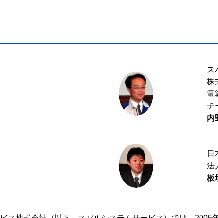
ス
株
電
チ
内
日
法
板
ービス株式会社（以下、スバルシステムサービス）では、200