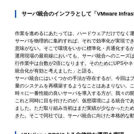
サーバ統合のインフラとして「VMware Infrastr
作業を進めるにあたっては、ハードウェアだけでなく運
サーバを物理的に集約すれば、それで効率化が実現で
意味がない。そこで環境をいかに標準化・共通化する
運用現場の最前線においても、サーバ統合へのニーズは
行作業中は台数が2倍になります。そのためにUPSや
統合化が有効と考えました」と語る。
サーバ統合にはいくつかの手法が存在するが、今回は
量のシステムを再構築するようなことはあまりない。
時々に一番性能の良いサーバを導入する方が、我々の
これと同時に目を付けたのが、仮想環境による統合で
ました。ただ取り組み当初はまだ実績が少なかったた
きた。そこで同社では、サーバ統合に向けた本格的な動きを開始