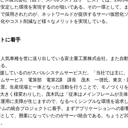
で安定した環境を実現するのが狙いである。その一環として、
されたのが、ネットワールドが提供するサーバ仮想化ソリューション「V
率化やコスト削減など様々なメリットを実現している。
クトに着手
な人気車種を世に送り出している富士重工業株式会社。また自
いる。
支援しているのがスバルシステムサービスだ。「当社では主に、
ムサービス 電算部 電算2課 課長 茂木 一啓氏。東京・
置。生産現場と一体となった活動を行うことで、モノづくりを
は大きく様変わりした。茂木氏は「従来はメインフレームが主体
運用に支障が生じますので、なるべくシンプルな環境を追求し
ステムの統合プロジェクトに着手。まずアプリケーションへの影
として、懸案になっていたのがサーバ統合である。ちょうど20
た。