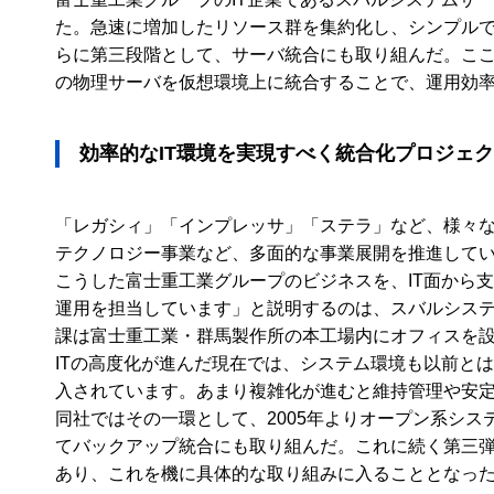
た。急速に増加したリソース群を集約化し、シンプル
らに第三段階として、サーバ統合にも取り組んだ。ここで採用
の物理サーバを仮想環境上に統合することで、運用効
効率的なIT環境を実現すべく統合化プロジェ
「レガシィ」「インプレッサ」「ステラ」など、様々
テクノロジー事業など、多面的な事業展開を推進して
こうした富士重工業グループのビジネスを、IT面から
運用を担当しています」と説明するのは、スバルシステ
課は富士重工業・群馬製作所の本工場内にオフィスを設
ITの高度化が進んだ現在では、システム環境も以前と
入されています。あまり複雑化が進むと維持管理や安定
同社ではその一環として、2005年よりオープン系シ
てバックアップ統合にも取り組んだ。これに続く第三弾
あり、これを機に具体的な取り組みに入ることとなっ